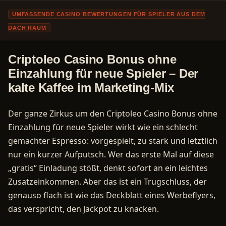
UMFASSENDE CASINO BEWERTUNGEN FÜR SPIELER AUS DEM
DACH RAUM
Criptoleo Casino Bonus ohne
Einzahlung für neue Spieler – Der
kalte Kaffee im Marketing-Mix
Der ganze Zirkus um den Criptoleo Casino Bonus ohne
Einzahlung für neue Spieler wirkt wie ein schlecht
gemachter Espresso: vorgespielt, zu stark und letztlich
nur ein kurzer Aufputsch. Wer das erste Mal auf diese
„gratis“ Einladung stößt, denkt sofort an ein leichtes
Zusatzeinkommen. Aber das ist ein Trugschluss, der
genauso flach ist wie das Deckblatt eines Werbeflyers,
das verspricht, den Jackpot zu knacken.