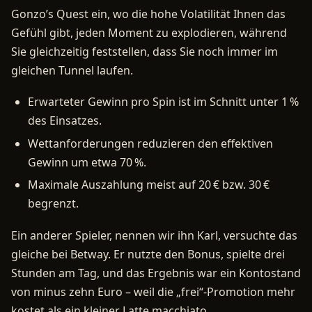
Gonzo’s Quest ein, wo die hohe Volatilität Ihnen das
Gefühl gibt, jeden Moment zu explodieren, während
Sie gleichzeitig feststellen, dass Sie noch immer im
gleichen Tunnel laufen.
Erwarteter Gewinn pro Spin ist im Schnitt unter 1 %
des Einsatzes.
Wettanforderungen reduzieren den effektiven
Gewinn um etwa 70 %.
Maximale Auszahlung meist auf 20 € bzw. 30 €
begrenzt.
Ein anderer Spieler, nennen wir ihn Karl, versuchte das
gleiche bei Betway. Er nutzte den Bonus, spielte drei
Stunden am Tag, und das Ergebnis war ein Kontostand
von minus zehn Euro – weil die „frei“-Promotion mehr
kostet als ein kleiner Latte macchiato.