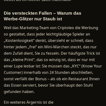
Die versteckten Fallen – Warum das
Werbe‑Glitzer nur Staub ist
Weil das Marketing-Team von Criptoleo die Werbung
so gestaltet, dass jeder leichtgläubige Spieler an
„Kostenlosigkeit“ denkt, übersieht er schnell, dass
hinter jedem „frei“ ein Mini‑Märchen steckt, das nur
dem Zufall dient, Sie zu fesseln. Der häufigste Trick ist
das „kleine Print“, das so winzig ist, dass er nur mit
einer Lupe lesbar ist: Sie müssen das „KYC“ (Know Your
Customer) innerhalb von 24 Stunden abschließen,
sonst verfällt der Bonus – als ob ein Restaurant Ihnen
das Essen serviert, bevor Sie überhaupt den Stuhl
gefunden haben.
Ein weiteres Ärgernis ist die