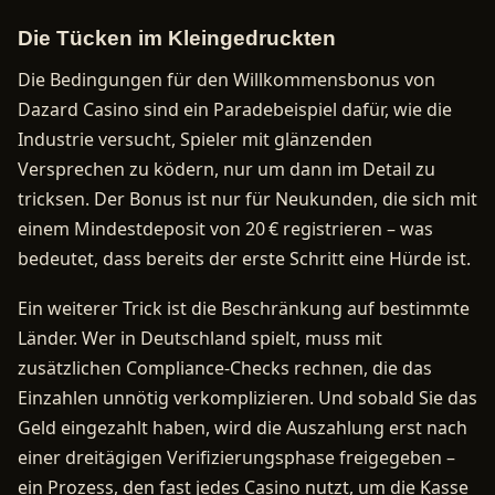
Die Tücken im Kleingedruckten
Die Bedingungen für den Willkommensbonus von
Dazard Casino sind ein Paradebeispiel dafür, wie die
Industrie versucht, Spieler mit glänzenden
Versprechen zu ködern, nur um dann im Detail zu
tricksen. Der Bonus ist nur für Neukunden, die sich mit
einem Mindestdeposit von 20 € registrieren – was
bedeutet, dass bereits der erste Schritt eine Hürde ist.
Ein weiterer Trick ist die Beschränkung auf bestimmte
Länder. Wer in Deutschland spielt, muss mit
zusätzlichen Compliance‑Checks rechnen, die das
Einzahlen unnötig verkomplizieren. Und sobald Sie das
Geld eingezahlt haben, wird die Auszahlung erst nach
einer dreitägigen Verifizierungsphase freigegeben –
ein Prozess, den fast jedes Casino nutzt, um die Kasse