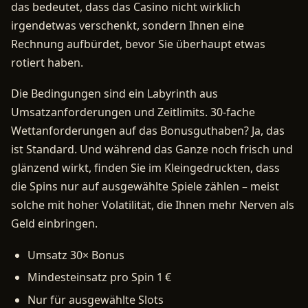
das bedeutet, dass das Casino nicht wirklich
irgendetwas verschenkt, sondern Ihnen eine
Rechnung aufbürdet, bevor Sie überhaupt etwas
rotiert haben.
Die Bedingungen sind ein Labyrinth aus
Umsatzanforderungen und Zeitlimits. 30‑fache
Wettanforderungen auf das Bonusguthaben? Ja, das
ist Standard. Und während das Ganze noch frisch und
glänzend wirkt, finden Sie im Kleingedruckten, dass
die Spins nur auf ausgewählte Spiele zählen – meist
solche mit hoher Volatilität, die Ihnen mehr Nerven als
Geld einbringen.
Umsatz 30× Bonus
Mindesteinsatz pro Spin 1 €
Nur für ausgewählte Slots