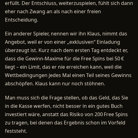
erfüllt. Der Entschluss, weiterzuspielen, fühlt sich dann
eher nach Zwang an als nach einer freien
Entscheidung.
Ein anderer Spieler, nennen wir ihn Klaus, nimmt das
Angebot, weil er von einer „exklusiven“ Einladung
überzeugt ist. Kurz nach dem ersten Tag entdeckt er,
dass die Gewinn‑Maxime für die Free Spins bei 50 €
liegt – ein Limit, das er nie erreichen kann, weil die
Wettbedingungen jedes Mal einen Teil seines Gewinns
abschöpfen. Klaus kann nur noch stöhnen.
Man muss sich die Frage stellen, ob das Geld, das Sie
in die Kasse werfen, nicht besser in ein gutes Buch
investiert wäre, anstatt das Risiko von 200 Free Spins
zu tragen, bei denen das Ergebnis schon im Vorfeld
feststeht.