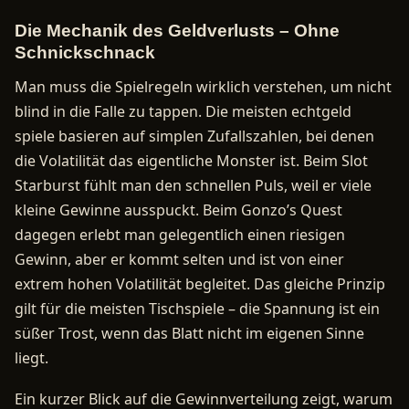
Die Mechanik des Geldverlusts – Ohne
Schnickschnack
Man muss die Spielregeln wirklich verstehen, um nicht
blind in die Falle zu tappen. Die meisten echtgeld
spiele basieren auf simplen Zufallszahlen, bei denen
die Volatilität das eigentliche Monster ist. Beim Slot
Starburst fühlt man den schnellen Puls, weil er viele
kleine Gewinne ausspuckt. Beim Gonzo’s Quest
dagegen erlebt man gelegentlich einen riesigen
Gewinn, aber er kommt selten und ist von einer
extrem hohen Volatilität begleitet. Das gleiche Prinzip
gilt für die meisten Tischspiele – die Spannung ist ein
süßer Trost, wenn das Blatt nicht im eigenen Sinne
liegt.
Ein kurzer Blick auf die Gewinnverteilung zeigt, warum