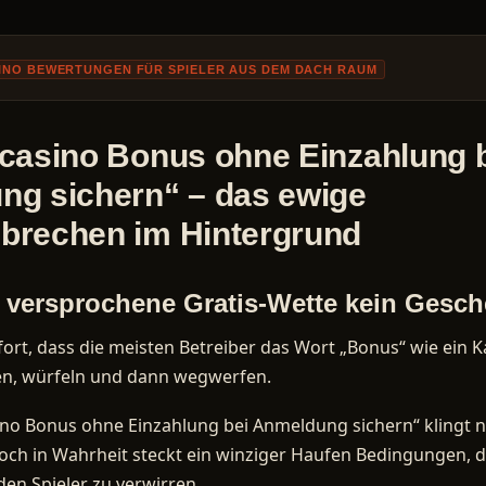
INO BEWERTUNGEN FÜR SPIELER AUS DEM DACH RAUM
casino Bonus ohne Einzahlung 
g sichern“ – das ewige
brechen im Hintergrund
versprochene Gratis‑Wette kein Gesch
ort, dass die meisten Betreiber das Wort „Bonus“ wie ein
en, würfeln und dann wegwerfen.
ino Bonus ohne Einzahlung bei Anmeldung sichern“ klingt 
ch in Wahrheit steckt ein winziger Haufen Bedingungen, d
den Spieler zu verwirren.