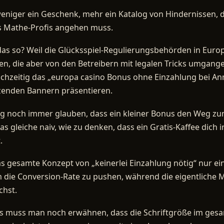
 weniger ein Geschenk, mehr ein Katalog von Hindernissen, 
s Mathe‑Profis angehen muss.
as so? Weil die Glücksspiel‑Regulierungsbehörden in Euro
, die aber von den Betreibern mit legalen Tricks umgang
ichzeitig das „europa casino Bonus ohne Einzahlung bei A
nzenden Bannern präsentieren.
g noch immer glauben, dass ein kleiner Bonus den Weg z
das gleiche naiv, wie zu denken, dass ein Gratis‑Kaffee dic
.
s gesamte Konzept von „keinerlei Einzahlung nötig“ nur ein
 die Conversion‑Rate zu pushen, während die eigentliche 
chst.
s muss man noch erwähnen, dass die Schriftgröße im ges