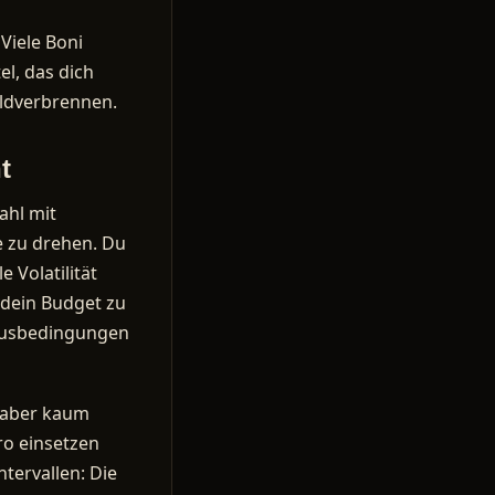
Viele Boni
el, das dich
Geldverbrennen.
t
ahl mit
ne zu drehen. Du
 Volatilität
 dein Budget zu
Bonusbedingungen
e, aber kaum
ro einsetzen
ntervallen: Die