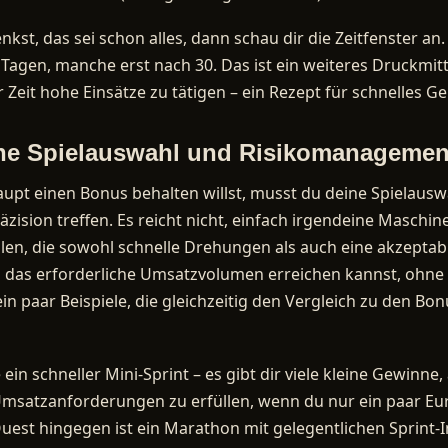
st, das sei schon alles, dann schau dir die Zeitfenster an. 
 Tagen, manche erst nach 30. Das ist ein weiteres Druckmitt
r Zeit hohe Einsätze zu tätigen – ein Rezept für schnelles 
che Spielauswahl und Risikomanagemen
pt einen Bonus behalten willst, musst du deine Spielausw
äzision treffen. Es reicht nicht, einfach irgendeine Maschi
en, die sowohl schnelle Drehungen als auch eine akzeptable
u das erforderliche Umsatzvolumen erreichen kannst, ohne
ein paar Beispiele, die gleichzeitig den Vergleich zu den 
e ein schneller Mini‑Sprint – es gibt dir viele kleine Gewinn
msatzanforderungen zu erfüllen, wenn du nur ein paar Eu
Quest hingegen ist ein Marathon mit gelegentlichen Sprint‑I