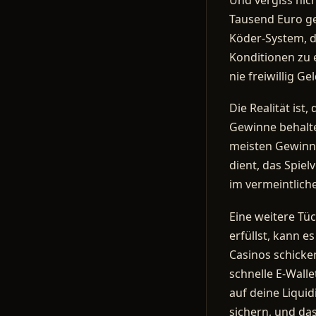
Und vergiss nich
Tausend Euro ge
Köder‑System, d
Konditionen zu e
nie freiwillig Ge
Die Realität ist
Gewinne behalte
meisten Gewinn
dient, das Spiel
im vermeintliche
Eine weitere Tü
erfüllst, kann e
Casinos schick
schnelle E‑Walle
auf deine Liquid
sichern, und das