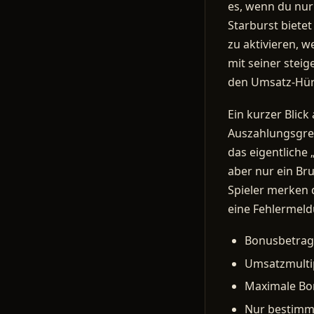
es, wenn du nur 
Starburst bietet
zu aktivieren, w
mit seiner stei
den Umsatz‑Hür
Ein kurzer Blic
Auszahlungsgren
das eigentliche
aber nur ein Br
Spieler merken 
eine Fehlermeld
Bonusbetrag:
Umsatzmultip
Maximale Bo
Nur bestimmte