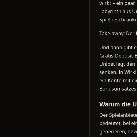
wirkt – ein paar
Labyrinth aus 
Spielbeschränku
Take‑away: Der B
Und dann gibt e
Gratis‑Deposit‑
Unibet legt den 
senken. In Wirkl
ein Konto mit e
Bonusumsatzes s
Warum die U
Der Spiel­anbiet
bedeutet, bei e
generieren, bev