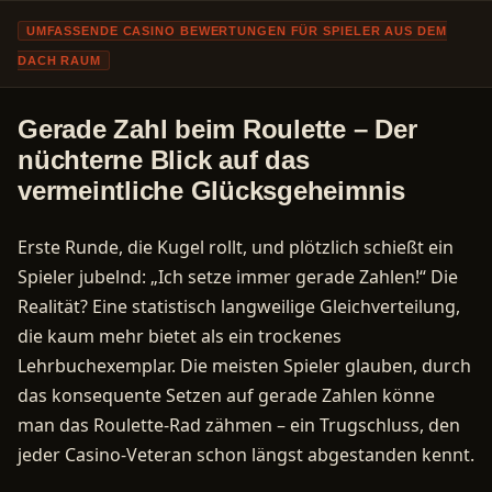
UMFASSENDE CASINO BEWERTUNGEN FÜR SPIELER AUS DEM
DACH RAUM
Gerade Zahl beim Roulette – Der
nüchterne Blick auf das
vermeintliche Glücksgeheimnis
Erste Runde, die Kugel rollt, und plötzlich schießt ein
Spieler jubelnd: „Ich setze immer gerade Zahlen!“ Die
Realität? Eine statistisch langweilige Gleichverteilung,
die kaum mehr bietet als ein trockenes
Lehrbuchexemplar. Die meisten Spieler glauben, durch
das konsequente Setzen auf gerade Zahlen könne
man das Roulette‑Rad zähmen – ein Trugschluss, den
jeder Casino‑Veteran schon längst abgestanden kennt.