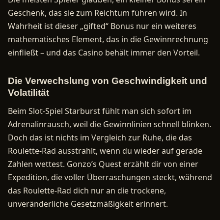
Geschenk, das sie zum Reichtum führen wird. In
Wahrheit ist dieser „gifted“ Bonus nur ein weiteres
mathematisches Element, das in die Gewinnrechnung
einfließt – und das Casino behält immer den Vorteil.
Die Verwechslung von Geschwindigkeit und
Volatilität
Beim Slot‑Spiel Starburst fühlt man sich sofort im
Adrenalinrausch, weil die Gewinnlinien schnell blinken.
Doch das ist nichts im Vergleich zur Ruhe, die das
Roulette‑Rad ausstrahlt, wenn du wieder auf gerade
Zahlen wettest. Gonzo’s Quest erzählt dir von einer
Expedition, die voller Überraschungen steckt, während
das Roulette‑Rad dich nur an die trockene,
unveränderliche Gesetzmäßigkeit erinnert.