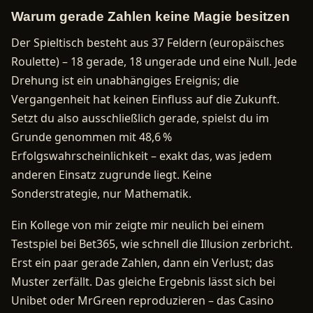
Warum gerade Zahlen keine Magie besitzen
Der Spieltisch besteht aus 37 Feldern (europäisches
Roulette) – 18 gerade, 18 ungerade und eine Null. Jede
Drehung ist ein unabhängiges Ereignis; die
Vergangenheit hat keinen Einfluss auf die Zukunft.
Setzt du also ausschließlich gerade, spielst du im
Grunde genommen mit 48,6 %
Erfolgswahrscheinlichkeit – exakt das, was jedem
anderen Einsatz zugrunde liegt. Keine
Sonderstrategie, nur Mathematik.
Ein Kollege von mir zeigte mir neulich bei einem
Testspiel bei Bet365, wie schnell die Illusion zerbricht.
Erst ein paar gerade Zahlen, dann ein Verlust; das
Muster zerfällt. Das gleiche Ergebnis lässt sich bei
Unibet oder MrGreen reproduzieren – das Casino