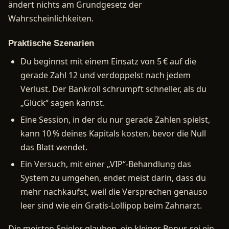
ändert nichts am Grundgesetz der
Wahrscheinlichkeiten.
Praktische Szenarien
Du beginnst mit einem Einsatz von 5 € auf die
gerade Zahl 12 und verdoppelst nach jedem
Verlust. Der Bankroll schrumpft schneller, als du
„Glück“ sagen kannst.
Eine Session, in der du nur gerade Zahlen spielst,
kann 10 % deines Kapitals kosten, bevor die Null
das Blatt wendet.
Ein Versuch, mit einer „VIP“-Behandlung das
System zu umgehen, endet meist darin, dass du
mehr nachkaufst, weil die Versprechen genauso
leer sind wie ein Gratis‑Lollipop beim Zahnarzt.
Die meisten Spieler glauben, ein kleiner Bonus sei ein