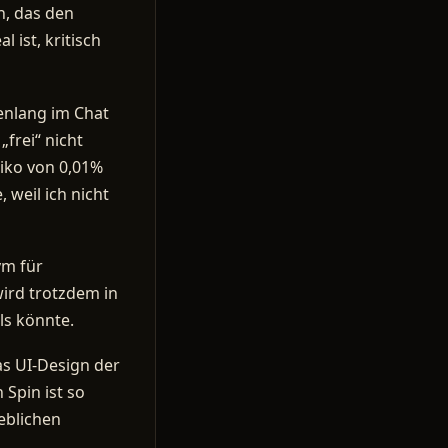
, das den
 ist, kritisch
denlang im Chat
„frei“ nicht
siko von 0,01%
 weil ich nicht
ym für
 wird trotzdem in
ls könnte.
das UI-Design der
 Spin ist so
eblichen