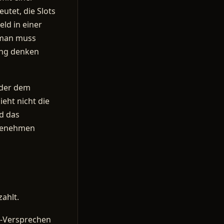
utet, die Slots
eld in einer
 man muss
ung denken
oder dem
ieht nicht die
d das
ngenehmen
ahlt.
“-Versprechen