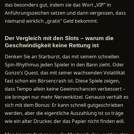
das besonders gut, indem sie das Wort „VIP“ in
Anführungszeichen setzen und dann vergessen, dass
niemand wirklich „gratis“ Geld bekommt.
Der Vergleich mit den Slots – warum die
Geschwindigkeit keine Rettung ist
Denken Sie an Starburst, das mit seinem schnellen
Spin‑Rhythmus jeden Spieler in den Bann zieht. Oder
Gonzo’s Quest, das mit seiner wachsenden Volatilität
fast schon ein Börsencrash ist. Diese Spiele zeigen,
dass Tempo allein keine Gewinnchancen verbessert –
sie bringen nur mehr Nervenkitzel. Genauso verhält es
sich mit dem Bonus: Er kann schnell gutgeschrieben
werden, aber die eigentliche Auszahlung ist so träge
wie ein alter Drucker, der das Papier nicht finden will.