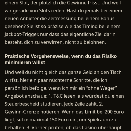
einem Slot, der plötzlich die Gewinne frisst. Und weil
wir gerade von Slots reden: Hast du jemals bei einem
neuen Anbieter die Zeitmessung bei einem Bonus
gesehen? Sie ist so präzise wie das Timing bei einem
Jackpot‑Trigger, nur dass das eigentliche Ziel darin
besteht, dich zu verwirren, nicht zu belohnen.
Praktische Vorgehensweise, wenn du das Risiko
minimieren willst
Und weil du nicht gleich das ganze Geld an den Tisch
wirfst, hier ein paar nüchterne Schritte, die ich
persönlich befolge, wenn ich mir ein “ohne Wager”
Angebot anschaue: 1. T&C lesen, als würdest du einen
Steuerbescheid studieren. Jede Zeile zählt. 2.
Gewinn‑Grenze notieren. Wenn das Limit bei 200 Euro
liegt, setze maximal 150 Euro ein, um Spielraum zu
behalten. 3. Vorher prüfen, ob das Casino überhaupt