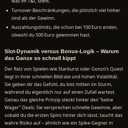
was im T&C steht.
Turnover‑Beschränkungen, die plötzlich viel höher
sind als der Gewinn.
Auszahlungslimits, die schon bei 100 Euro enden,
obwohl du 500 Euro gewonnen hast.
Slot‑Dynamik versus Bonus‑Logik – Warum
das Ganze so schnell kippt
Der Reiz von Spielen wie Starburst oder Gonzo’s Quest
liegt in ihrer schnellen Bildrate und hohen Volatilität.
Sie geben dir das Gefühl, du bist mitten im Sturm,
während du eigentlich nur auf einen Zufall wartest.
Genau das gleiche Prinzip steckt hinter den “keine
Wager” Deals: Sie versprechen schnelle Gewinne, aber
sobald du die ersten Spins hinter dich lässt, taucht das
wahre Risiko auf – ähnlich wie ein Spike‑Gegner in