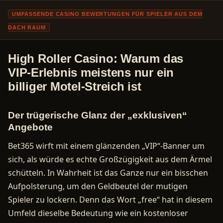
UMFASSENDE CASINO BEWERTUNGEN FÜR SPIELER AUS DEM
DACH RAUM
High Roller Casino: Warum das
VIP‑Erlebnis meistens nur ein
billiger Motel‑Streich ist
Der trügerische Glanz der „exklusiven“
Angebote
Bet365 wirft mit einem glänzenden „VIP“‑Banner um
sich, als würde es echte Großzügigkeit aus dem Ärmel
schütteln. In Wahrheit ist das Ganze nur ein bisschen
Aufpolsterung, um den Geldbeutel der mutigen
Spieler zu lockern. Denn das Wort „free“ hat in diesem
Umfeld dieselbe Bedeutung wie ein kostenloser