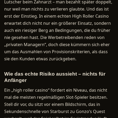
Lutscher beim Zahnarzt – man bezahlt später doppelt,
nur weil man nichts zu verlieren glaubte. Und das ist
erst der Einstieg. In einem echten High Roller Casino
erwartet dich nicht nur ein größerer Einsatz, sondern
auch ein riesiger Berg an Bedingungen, die du früher
nie gesehen hast. Die Werbetreibenden reden von
„privaten Managern“, doch diese kümmern sich eher
um das Ausmahlen von Provisionskriterien, als dass
sie den Kunden etwas zurückgeben.
Wie das echte Risiko aussieht – nichts für
Anfänger
Ein „high roller casino“ fordert ein Niveau, das nicht
mal die meisten regelmäßigen Slot‑Spieler besitzen.
Stell dir vor, du sitzt vor einem Bildschirm, das in
Sekundenschnelle von Starburst zu Gonzo’s Quest