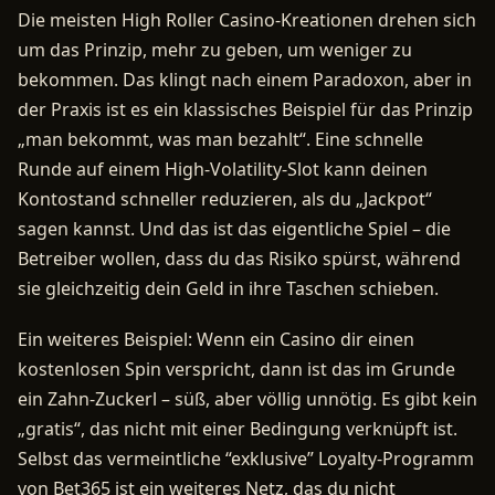
Die meisten High Roller Casino‑Kreationen drehen sich
um das Prinzip, mehr zu geben, um weniger zu
bekommen. Das klingt nach einem Paradoxon, aber in
der Praxis ist es ein klassisches Beispiel für das Prinzip
„man bekommt, was man bezahlt“. Eine schnelle
Runde auf einem High‑Volatility‑Slot kann deinen
Kontostand schneller reduzieren, als du „Jackpot“
sagen kannst. Und das ist das eigentliche Spiel – die
Betreiber wollen, dass du das Risiko spürst, während
sie gleichzeitig dein Geld in ihre Taschen schieben.
Ein weiteres Beispiel: Wenn ein Casino dir einen
kostenlosen Spin verspricht, dann ist das im Grunde
ein Zahn‑Zuckerl – süß, aber völlig unnötig. Es gibt kein
„gratis“, das nicht mit einer Bedingung verknüpft ist.
Selbst das vermeintliche “exklusive” Loyalty‑Programm
von Bet365 ist ein weiteres Netz, das du nicht