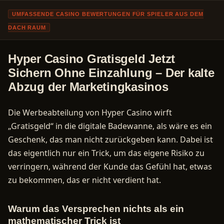
UMFASSENDE CASINO BEWERTUNGEN FÜR SPIELER AUS DEM
DACH RAUM
Hyper Casino Gratisgeld Jetzt
Sichern Ohne Einzahlung – Der kalte
Abzug der Marketingkasinos
Die Werbeabteilung von Hyper Casino wirft
„Gratisgeld“ in die digitale Badewanne, als wäre es ein
Geschenk, das man nicht zurückgeben kann. Dabei ist
das eigentlich nur ein Trick, um das eigene Risiko zu
verringern, während der Kunde das Gefühl hat, etwas
zu bekommen, das er nicht verdient hat.
Warum das Versprechen nichts als ein
mathematischer Trick ist