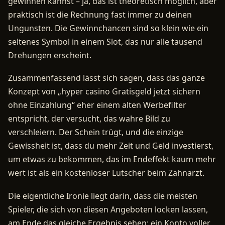
gewinnen kannst – ja, das ist theoretisch möglich, aber
praktisch ist die Rechnung fast immer zu deinen
Ungunsten. Die Gewinnchancen sind so klein wie ein
seltenes Symbol in einem Slot, das nur alle tausend
Drehungen erscheint.
Zusammenfassend lässt sich sagen, dass das ganze
Konzept von „hyper casino Gratisgeld jetzt sichern
ohne Einzahlung“ eher einem alten Werbefilter
entspricht, der versucht, das wahre Bild zu
verschleiern. Der Schein trügt, und die einzige
Gewissheit ist, dass du mehr Zeit und Geld investierst,
um etwas zu bekommen, das im Endeffekt kaum mehr
wert ist als ein kostenloser Lutscher beim Zahnarzt.
Die eigentliche Ironie liegt darin, dass die meisten
Spieler, die sich von diesen Angeboten locken lassen,
am Ende das gleiche Ergebnis sehen: ein Konto voller