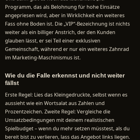
Programm, das als Belohnung für hohe Einsätze
angepriesen wird, aber in Wirklichkeit ein weiteres
Fass ohne Boden ist. Die „VIP“-Bezeichnung ist nichts
weiter als ein billiger Anstrich, der den Kunden
glauben lässt, er sei Teil einer exklusiven
Gemeinschaft, während er nur ein weiteres Zahnrad
im Marketing‑Maschinismus ist.
Wie du die Falle erkennst und nicht weiter
fällst
Erste Regel: Lies das Kleingedruckte, selbst wenn es
aussieht wie ein Wortsalat aus Zahlen und
Prozentzeichen. Zweite Regel: Vergleiche die
Umsatzbedingungen mit deinem realistischen
Spielbudget – wenn du mehr setzen müsstest, als du
bereit bist zu verlieren, lass das Angebot links liegen.