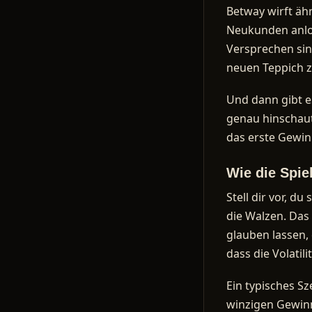
Betway wirft ähn
Neukunden anloc
Versprechen sind
neuen Teppich z
Und dann gibt e
genau hinschaut.
das erste Gewinn
Wie die Spie
Stell dir vor, d
die Walzen. Das 
glauben lassen,
dass die Volatil
Ein typisches Sze
winzigen Gewinn