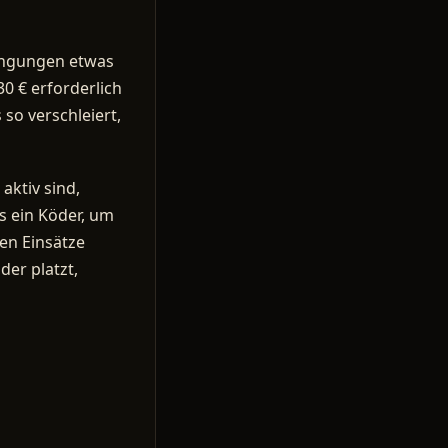
dingungen etwas
30 € erforderlich
 so verschleiert,
aktiv sind,
s ein Köder, um
en Einsätze
der platzt,