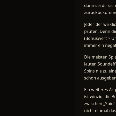
dann sei dir sic
zurückbekommen 
Jeder, der wirk
prüfen. Denn di
(Bonuswert × Um
immer ein negat
Die meisten Spie
lauten Soundeffe
Spins nie zu ei
schon ausgeben
Ein weiteres Ärg
ist winzig, die
zwischen „Spin“ 
nicht einmal da