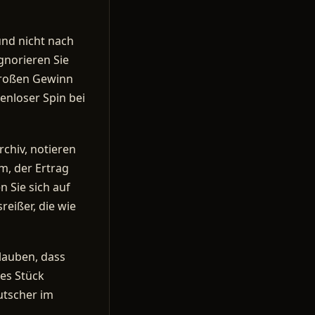
und nicht nach
ignorieren Sie
 großen Gewinn
enloser Spin bei
rchiv, notieren
m, der Ertrag
n Sie sich auf
reißer, die wie
glauben, dass
res Stück
utscher im