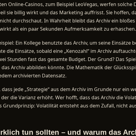
sten Online-Casinos, zum Beispiel LeoVegas, werfen solche D
 sie billig wirkt und das Marketing auffrisst. Sie hoffen, d
nicht durchschaut. In Wahrheit bleibt das Archiv ein bloße
ewirkt als ein paar Sekunden Aufmerksamkeit zu erhaschen.
ispiel: Ein Kollege benutzte das Archiv, um seine Einsätze b
te die Einsätze, sobald eine „Kenozahl“ im Archiv auftaucht
wei Stunden fast das gesamte Budget. Der Grund? Das Spiel 
e das Archiv abbilden könnte. Die Mathematik der Glücksspi
edem archivierten Datensatz.
, dass jede „Strategie“ aus dem Archiv im Grunde nur ein w
, der die Varianz erhöht. Wer hofft, dass das Archiv die Volati
 Grundprinzip: Volatilität entsteht aus dem Zufall, nicht a
rklich tun sollten – und warum das Arc