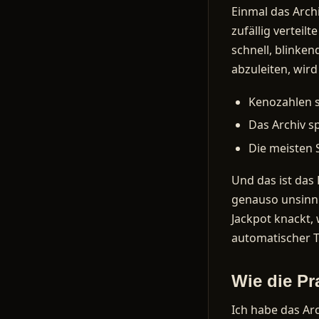
Einmal das Archi
zufällig verteilt
schnell, blinke
abzuleiten, wird
Kenozahlen si
Das Archiv sp
Die meisten S
Und das ist das 
genauso unsinni
Jackpot knackt, 
automatischer T
Wie die Pr
Ich habe das Ar