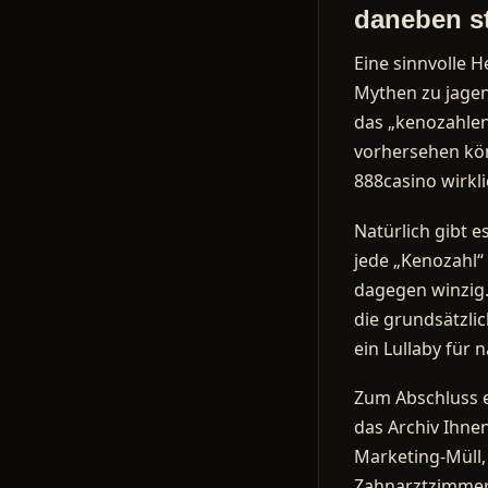
daneben s
Eine sinnvolle 
Mythen zu jagen.
das „kenozahlen
vorhersehen kön
888casino wirkli
Natürlich gibt e
jede „Kenozahl“
dagegen winzig. 
die grundsätzlic
ein Lullaby für n
Zum Abschluss e
das Archiv Ihnen
Marketing‑Müll, 
Zahnarztzimmer