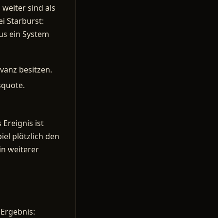
 weiter sind als
ei Starburst:
us ein System
evanz besitzen.
squote.
Ereignis ist
el plötzlich den
in weiterer
 Ergebnis: