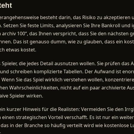
teht
Herangehensweise besteht darin, das Risiko zu akzeptieren 
 Setzen Sie feste Limits, analysieren Sie Ihre Bankroll und 
 archiv 100“, das Ihnen verspricht, dass Sie den nächsten
nen. Das ist genauso dumm, wie zu glauben, dass ein kost
ch etwas kostet.
s Spieler, die jedes Detail ausnutzen wollen. Sie prüfen das A
 und schreiben komplizierte Tabellen. Der Aufwand ist enor
Wenn Sie das Spiel wirklich verstehen wollen, konzentriere
hen Wahrscheinlichkeiten, nicht auf ein paar archivierte Aus
aive Spieler wirken.
in kurzer Hinweis für die Realisten: Vermeiden Sie den Irr
 einen strategischen Vorteil verschafft. Es ist nur ein weite
das in der Branche so häufig verteilt wird wie kostenlose L
.