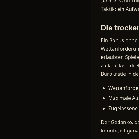
„echte“ Wort mi
Taktik: ein Aufw
Die trock
Ein Bonus ohne E
Wettanforderun
erlaubten Spiel
zu knacken, dre
Bürokratie in d
Wettanforde
Maximale Aus
Zugelassene S
Der Gedanke, das
könnte, ist gena