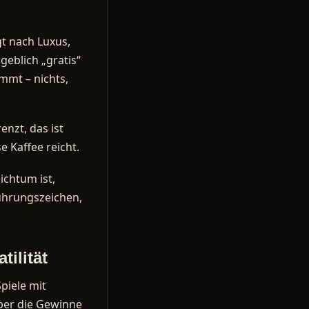
gt nach Luxus,
geblich „gratis“
mt – nichts,
nzt, das ist
e Kaffee reicht.
ichtum ist,
führungszeichen,
tilität
piele mit
aber die Gewinne