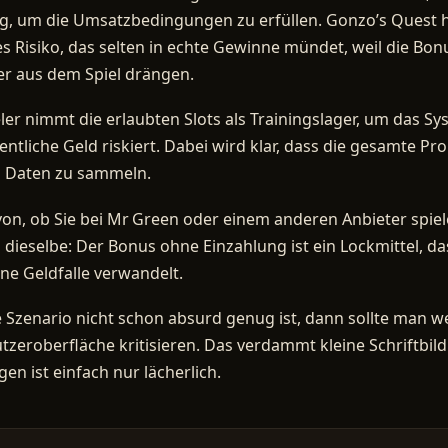
, um die Umsatzbedingungen zu erfüllen. Gonzo’s Quest h
res Risiko, das selten in echte Gewinne mündet, weil die B
der aus dem Spiel drängen.
eler nimmt die erlaubten Slots als Trainingslager, um das Sy
entliche Geld riskiert. Dabei wird klar, dass die gesamte Pr
m Daten zu sammeln.
n, ob Sie bei Mr Green oder einem anderen Anbieter spiele
dieselbe: Der Bonus ohne Einzahlung ist ein Lockmittel, d
eine Geldfalle verwandelt.
Szenario nicht schon absurd genug ist, dann sollte man w
zeroberfläche kritisieren. Das verdammt kleine Schriftbild
n ist einfach nur lächerlich.