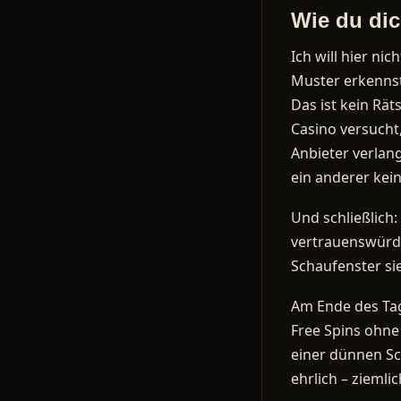
Wie du dic
Ich will hier ni
Muster erkennst 
Das ist kein Rät
Casino versucht
Anbieter verlan
ein anderer kei
Und schließlich:
vertrauenswürdig
Schaufenster sie
Am Ende des Tag
Free Spins ohne 
einer dünnen Sch
ehrlich – ziemlic