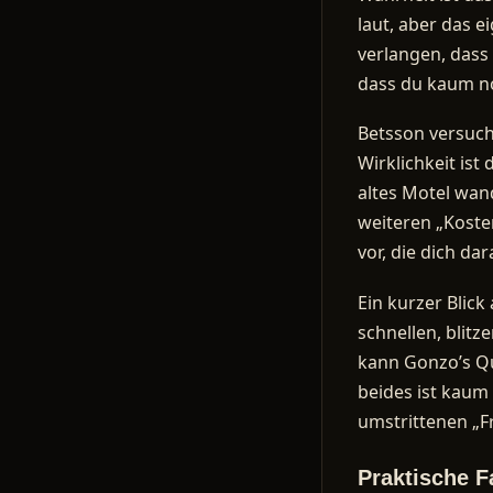
laut, aber das e
verlangen, dass
dass du kaum no
Betsson versuch
Wirklichkeit ist
altes Motel wan
weiteren „Kosten
vor, die dich da
Ein kurzer Blick
schnellen, blitz
kann Gonzo’s Qu
beides ist kaum
umstrittenen „F
Praktische F