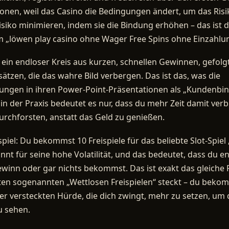
sionen, weil das Casino die Bedingungen ändert, um das Ris
isiko minimieren, indem sie die Bindung erhöhen – das ist d
em „löwen play casino ohne Wager Free Spins ohne Einzahlu
 ein endloser Kreis aus kurzen, schnellen Gewinnen, gefolg
tzen, die das wahre Bild verbergen. Das ist das, was die
ungen in ihren Power‑Point‑Präsentationen als „Kundenbi
in der Praxis bedeutet es nur, dass du mehr Zeit damit verbr
urchforsten, anstatt das Geld zu genießen.
spiel: Du bekommst 10 Freispiele für das beliebte Slot-Spiel
annt für seine hohe Volatilität, und das bedeutet, dass du e
ewinn oder gar nichts bekommst. Das ist exakt das gleiche P
ten sogenannten „Wettlosen Freispielen“ steckt – du bekom
er versteckten Hürde, die dich zwingt, mehr zu setzen, um 
u sehen.