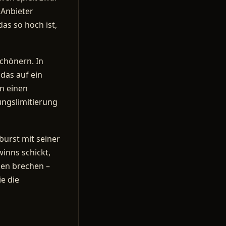
 Anbieter
as so hoch ist,
chönern. In
 das auf ein
n einen
lungslimitierung
burst mit seiner
winns schickt,
hen brechen –
e die