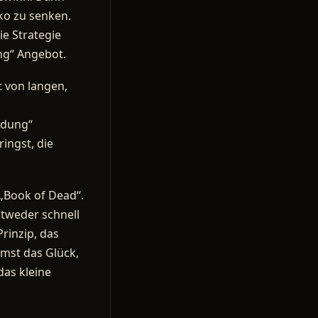
iko zu senken.
ie Strategie
ng“ Angebot.
t von langen,
ndung“
ingst, die
 „Book of Dead“.
ntweder schnell
rinzip, das
mst das Glück,
das kleine