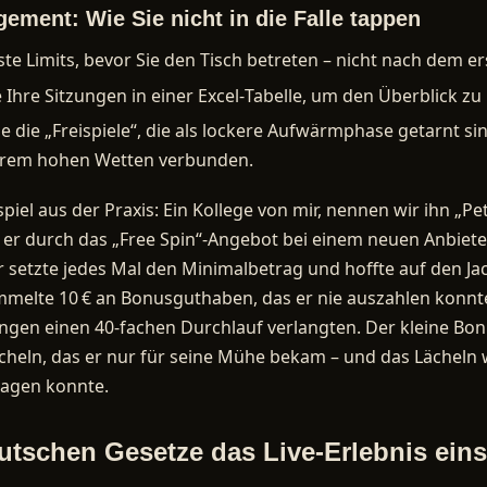
ement: Wie Sie nicht in die Falle tappen
ste Limits, bevor Sie den Tisch betreten – nicht nach dem e
 Ihre Sitzungen in einer Excel‑Tabelle, um den Überblick zu
 die „Freispiele“, die als lockere Aufwärmphase getarnt sin
xtrem hohen Wetten verbunden.
spiel aus der Praxis: Ein Kollege von mir, nennen wir ihn „Pe
 er durch das „Free Spin“-Angebot bei einem neuen Anbiet
 setzte jedes Mal den Minimalbetrag und hoffte auf den Ja
mmelte 10 € an Bonusguthaben, das er nie auszahlen konnte
en einen 40‑fachen Durchlauf verlangten. Der kleine Bon
ächeln, das er nur für seine Mühe bekam – und das Lächeln 
 sagen konnte.
utschen Gesetze das Live‑Erlebnis ein