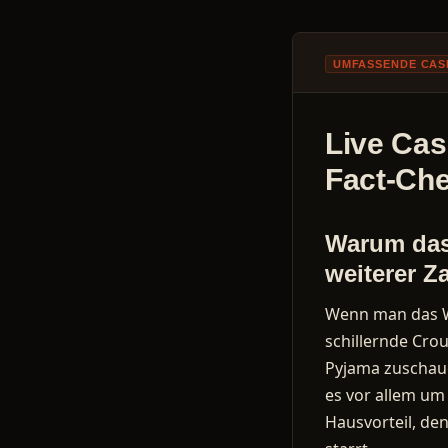
UMFASSENDE CAS
Live Cas
Fact‑Che
Warum das 
weiterer Z
Wenn man das Wo
schillernde Cro
Pyjama zuschaue
es vor allem um
Hausvorteil, de