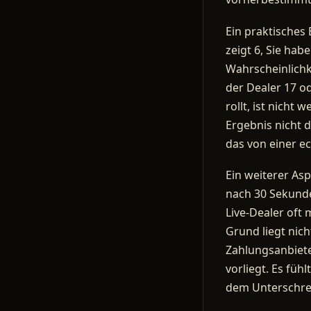
Ein praktisches 
zeigt 6, Sie hab
Wahrscheinlichke
der Dealer 17 o
rollt, ist nicht
Ergebnis nicht 
das von einer e
Ein weiterer Asp
nach 30 Sekunde
Live‑Dealer oft 
Grund liegt nich
Zahlungsanbiete
vorliegt. Es füh
dem Unterschrei