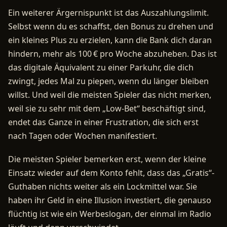
Ein weiterer Ärgernispunkt ist das Auszahlungslimit.
Selbst wenn du es schaffst, den Bonus zu drehen und
ein kleines Plus zu erzielen, kann die Bank dich daran
hindern, mehr als 100 € pro Woche abzuheben. Das ist
das digitale Äquivalent zu einer Parkuhr, die dich
zwingt, jedes Mal zu piepen, wenn du länger bleiben
willst. Und weil die meisten Spieler das nicht merken,
weil sie zu sehr mit dem „Low‑Bet“ beschäftigt sind,
endet das Ganze in einer Frustration, die sich erst
nach Tagen oder Wochen manifestiert.
Die meisten Spieler bemerken erst, wenn der kleine
Einsatz wieder auf dem Konto fehlt, dass das „Gratis“-
Guthaben nichts weiter als ein Lockmittel war. Sie
haben ihr Geld in eine Illusion investiert, die genauso
flüchtig ist wie ein Werbeslogan, der einmal im Radio