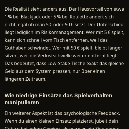
Die Realität sieht anders aus. Der Hausvorteil von etwa
1 % bei Blackjack oder 5 % bei Roulette ändert sich
nicht, egal ob man 5 € oder 50 € setzt. Der Unterschied
liegt lediglich im Risikomanagement. Wer mit 5 € spielt,
kann sich schnell vom Tisch entfernen, weil das
Guthaben schwindet. Wer mit 50 € spielt, bleibt länger
sitzen, weil die Verlustschwelle weiter entfernt liegt.
Das bedeutet, dass Low‑Stake‑Tische exakt das gleiche
Geld aus dem System pressen, nur über einen
längeren Zeitraum.
Wie niedrige Einsätze das Spielverhalten
manipulieren
Ein weiterer Aspekt ist das psychologische Feedback.
Wenn du einen kleinen Einsatz platzierst, jubelt dein
Gehirn bei jedem Gewinn, als wäre es ein Sieg gegen