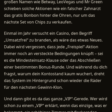
großen Namen wie Betway, LeoVegas und Mr Green
schieben solche Aktionen wie ein falscher Zahnarzt
das gratis Bonbon hinter die Ohren, nur um das
nächste Set von Chips zu verkaufen.
Einmal im Jahr versucht ein Casino, den Begriff
„Umsatzfrei“ zu branden, als wäre das etwas Neues.
Dabei wird vergessen, dass jede „Freispiel“‑Aktion
immer noch an versteckte Bedingungen knüpft – sei
es die Mindesteinsatz‑Klause oder das Abschließen
einer bestimmten Bonus‑Runde. Und während du dich
fragst, warum dein Kontostand kaum wuchert, dreht
das System im Hintergrund schon wieder die Räder
für den nächsten Gewinn‑Klon.
Und dann gibt es da das ganze „VIP“-Gerede. Wer wird
schon zu einem „VIP“ erklärt, wenn das einzige, was er