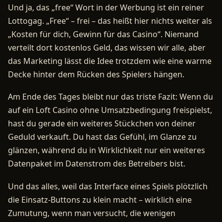
Und ja, das „free“ Wort in der Werbung ist ein reiner
Lottogag. „Free“ – frei – das heißt hier nichts weiter als
„Kosten für dich, Gewinn für das Casino“. Niemand
verteilt dort kostenlos Geld, das wissen wir alle, aber
das Marketing lässt die Idee trotzdem wie eine warme
Decke hinter dem Rücken des Spielers hängen.
Am Ende des Tages bleibt nur das triste Fazit: Wenn du
auf ein Loft Casino ohne Umsatzbedingung freispielst,
hast du gerade ein weiteres Stückchen von deiner
Geduld verkauft. Du hast das Gefühl, im Glanze zu
glänzen, während du in Wirklichkeit nur ein weiteres
Datenpaket im Datenstrom des Betreibers bist.
Und das alles, weil das Interface eines Spiels plötzlich
die Einsatz‑Buttons zu klein macht – wirklich eine
Zumutung, wenn man versucht, die wenigen