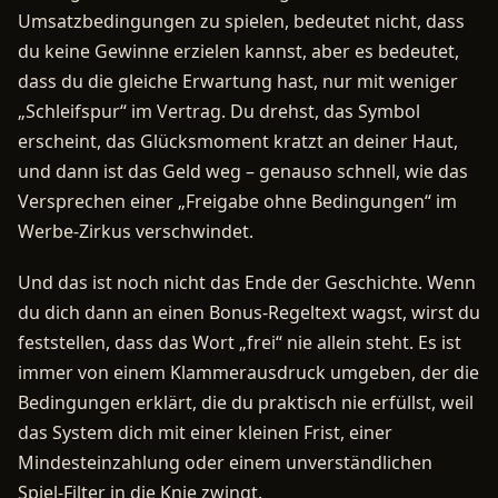
Umsatzbedingungen zu spielen, bedeutet nicht, dass
du keine Gewinne erzielen kannst, aber es bedeutet,
dass du die gleiche Erwartung hast, nur mit weniger
„Schleifspur“ im Vertrag. Du drehst, das Symbol
erscheint, das Glücksmoment kratzt an deiner Haut,
und dann ist das Geld weg – genauso schnell, wie das
Versprechen einer „Freigabe ohne Bedingungen“ im
Werbe‑Zirkus verschwindet.
Und das ist noch nicht das Ende der Geschichte. Wenn
du dich dann an einen Bonus‑Regeltext wagst, wirst du
feststellen, dass das Wort „frei“ nie allein steht. Es ist
immer von einem Klammerausdruck umgeben, der die
Bedingungen erklärt, die du praktisch nie erfüllst, weil
das System dich mit einer kleinen Frist, einer
Mindesteinzahlung oder einem unverständlichen
Spiel‑Filter in die Knie zwingt.