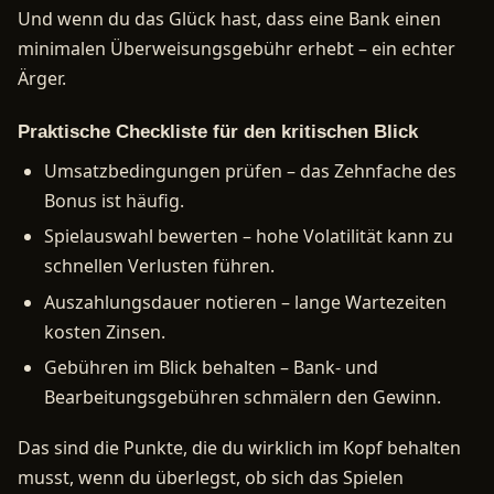
Und wenn du das Glück hast, dass eine Bank einen
minimalen Überweisungsgebühr erhebt – ein echter
Ärger.
Praktische Checkliste für den kritischen Blick
Umsatzbedingungen prüfen – das Zehnfache des
Bonus ist häufig.
Spielauswahl bewerten – hohe Volatilität kann zu
schnellen Verlusten führen.
Auszahlungsdauer notieren – lange Wartezeiten
kosten Zinsen.
Gebühren im Blick behalten – Bank‑ und
Bearbeitungsgebühren schmälern den Gewinn.
Das sind die Punkte, die du wirklich im Kopf behalten
musst, wenn du überlegst, ob sich das Spielen