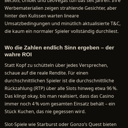
Bet365, Unibet und LeoVegas tun das seit Jahren. Ihre
Werbematerialien zeigen strahlende Gesichter, aber
hinter den Kulissen warten lineare
Umsatzbedingungen und minütlich aktualisierte T&C,
die kaum ein normaler Spieler vollständig durchliest.
Wo die Zahlen endlich Sinn ergeben – der
wahre ROI
Statt Kopf zu schütteln über jedes Versprechen,
schaue auf die reale Rendite. Für einen
durchschnittlichen Spieler ist die durchschnittliche
Rückzahlung (RTP) über alle Slots hinweg etwa 96 %.
Das klingt okay, bis man realisiert, dass das Casino
immer noch 4 % vom gesamten Einsatz behält – ein
Stück Kuchen, das nie gegessen wird.
Slot‑Spiele wie Starburst oder Gonzo’s Quest bieten