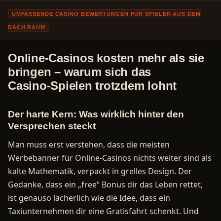
UMFASSENDE CASINO BEWERTUNGEN FÜR SPIELER AUS DEM
DACH RAUM
Online-Casinos kosten mehr als sie
bringen – warum sich das
Casino‑Spielen trotzdem lohnt
Der harte Kern: Was wirklich hinter den
Versprechen steckt
Man muss erst verstehen, dass die meisten
Werbebanner für Online‑Casinos nichts weiter sind als
kalte Mathematik, verpackt in grelles Design. Der
Gedanke, dass ein „free“ Bonus dir das Leben rettet,
ist genauso lächerlich wie die Idee, dass ein
Taxiunternehmen dir eine Gratisfahrt schenkt. Und