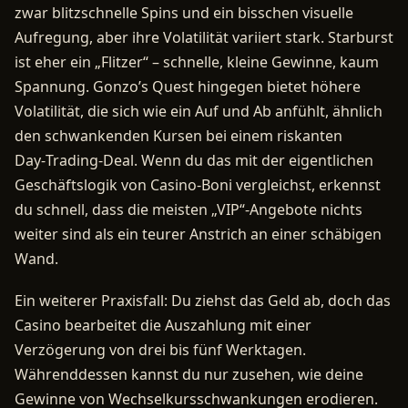
zwar blitzschnelle Spins und ein bisschen visuelle
Aufregung, aber ihre Volatilität variiert stark. Starburst
ist eher ein „Flitzer“ – schnelle, kleine Gewinne, kaum
Spannung. Gonzo’s Quest hingegen bietet höhere
Volatilität, die sich wie ein Auf und Ab anfühlt, ähnlich
den schwankenden Kursen bei einem riskanten
Day‑Trading‑Deal. Wenn du das mit der eigentlichen
Geschäftslogik von Casino‑Boni vergleichst, erkennst
du schnell, dass die meisten „VIP“-Angebote nichts
weiter sind als ein teurer Anstrich an einer schäbigen
Wand.
Ein weiterer Praxisfall: Du ziehst das Geld ab, doch das
Casino bearbeitet die Auszahlung mit einer
Verzögerung von drei bis fünf Werktagen.
Währenddessen kannst du nur zusehen, wie deine
Gewinne von Wechselkursschwankungen erodieren.