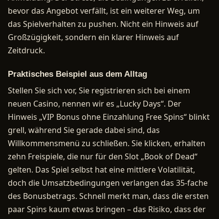
bevor das Angebot verfällt, ist ein weiterer Weg, um
das Spielverhalten zu pushen. Nicht ein Hinweis auf
Großzügigkeit, sondern ein klarer Hinweis auf
Zeitdruck.
Praktisches Beispiel aus dem Alltag
Stellen Sie sich vor, Sie registrieren sich bei einem
neuen Casino, nennen wir es „Lucky Days“. Der
Hinweis „VIP Bonus ohne Einzahlung Free Spins“ blinkt
grell, während Sie gerade dabei sind, das
Willkommensmenü zu schließen. Sie klicken, erhalten
zehn Freispiele, die nur für den Slot „Book of Dead“
gelten. Das Spiel selbst hat eine mittlere Volatilität,
doch die Umsatzbedingungen verlangen das 35‑fache
des Bonusbetrags. Schnell merkt man, dass die ersten
paar Spins kaum etwas bringen – das Risiko, dass der