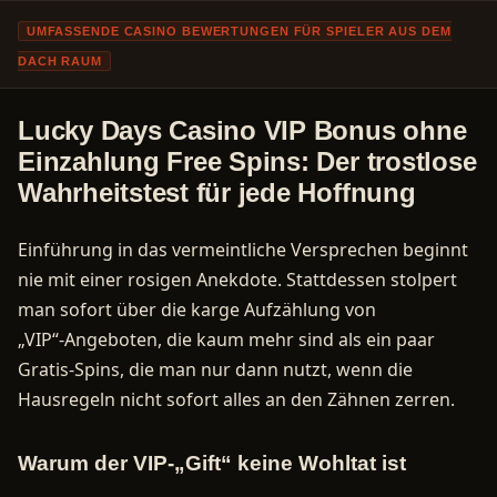
UMFASSENDE CASINO BEWERTUNGEN FÜR SPIELER AUS DEM
DACH RAUM
Lucky Days Casino VIP Bonus ohne
Einzahlung Free Spins: Der trostlose
Wahrheitstest für jede Hoffnung
Einführung in das vermeintliche Versprechen beginnt
nie mit einer rosigen Anekdote. Stattdessen stolpert
man sofort über die karge Aufzählung von
„VIP“‑Angeboten, die kaum mehr sind als ein paar
Gratis‑Spins, die man nur dann nutzt, wenn die
Hausregeln nicht sofort alles an den Zähnen zerren.
Warum der VIP-„Gift“ keine Wohltat ist