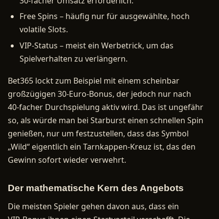
30‑facher Umsatz erforderlich.
Free Spins – häufig nur für ausgewählte, hoch
volatile Slots.
VIP‑Status – meist ein Werbetrick, um das
Spielverhalten zu verlängern.
Bet365 lockt zum Beispiel mit einem scheinbar
großzügigen 30‑Euro‑Bonus, der jedoch nur nach
40‑facher Durchspielung aktiv wird. Das ist ungefähr
so, als würde man bei Starburst einen schnellen Spin
genießen, nur um festzustellen, dass das Symbol
„Wild“ eigentlich ein Tarnkappen‑Kreuz ist, das den
Gewinn sofort wieder verwehrt.
Der mathematische Kern des Angebots
Die meisten Spieler gehen davon aus, dass ein