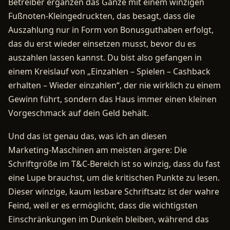
Betreiber ergänzen das Ganze mit einem winzigen
Fußnoten‑Kleingedruckten, das besagt, dass die
Auszahlung nur in Form von Bonusguthaben erfolgt,
das du erst wieder einsetzen musst, bevor du es
auszahlen lassen kannst. Du bist also gefangen in
einem Kreislauf von „Einzahlen – Spielen – Cashback
erhalten – Wieder einzahlen“, der nie wirklich zu einem
Gewinn führt, sondern das Haus immer einen kleinen
Vorgeschmack auf dein Geld behält.
Und das ist genau das, was ich an diesen
Marketing‑Maschinen am meisten ärgere: Die
Schriftgröße im T&C‑Bereich ist so winzig, dass du fast
eine Lupe brauchst, um die kritischen Punkte zu lesen.
Dieser winzige, kaum lesbare Schriftsatz ist der wahre
Feind, weil er es ermöglicht, dass die wichtigsten
Einschränkungen im Dunkeln bleiben, während das