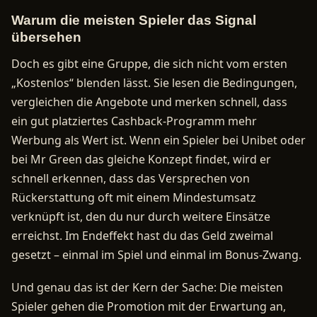
Warum die meisten Spieler das Signal
übersehen
Doch es gibt eine Gruppe, die sich nicht vom ersten
„Kostenlos“ blenden lässt. Sie lesen die Bedingungen,
vergleichen die Angebote und merken schnell, dass
ein gut platziertes Cashback‑Programm mehr
Werbung als Wert ist. Wenn ein Spieler bei Unibet oder
bei Mr Green das gleiche Konzept findet, wird er
schnell erkennen, dass das Versprechen von
Rückerstattung oft mit einem Mindestumsatz
verknüpft ist, den du nur durch weitere Einsätze
erreichst. Im Endeffekt hast du das Geld zweimal
gesetzt – einmal im Spiel und einmal im Bonus‑Zwang.
Und genau das ist der Kern der Sache: Die meisten
Spieler gehen die Promotion mit der Erwartung an,