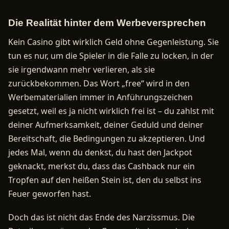
Die Realität hinter dem Werbeversprechen
Kein Casino gibt wirklich Geld ohne Gegenleistung. Sie
tun es nur, um die Spieler in die Falle zu locken, in der
sie irgendwann mehr verlieren, als sie
zurückbekommen. Das Wort „free“ wird in den
Werbematerialien immer in Anführungszeichen
gesetzt, weil es ja nicht wirklich frei ist – du zahlst mit
deiner Aufmerksamkeit, deiner Geduld und deiner
Bereitschaft, die Bedingungen zu akzeptieren. Und
jedes Mal, wenn du denkst, du hast den Jackpot
geknackt, merkst du, dass das Cashback nur ein
Tropfen auf den heißen Stein ist, den du selbst ins
Feuer geworfen hast.
Doch das ist nicht das Ende des Narzissmus. Die