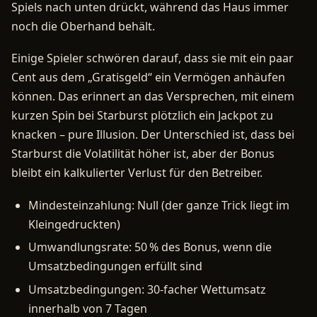
Spiels nach unten drückt, während das Haus immer
noch die Oberhand behält.
Einige Spieler schwören darauf, dass sie mit ein paar
Cent aus dem „Gratisgeld“ ein Vermögen anhäufen
können. Das erinnert an das Versprechen, mit einem
kurzen Spin bei Starburst plötzlich ein Jackpot zu
knacken – pure Illusion. Der Unterschied ist, dass bei
Starburst die Volatilität höher ist, aber der Bonus
bleibt ein kalkulierter Verlust für den Betreiber.
Mindesteinzahlung: Null (der ganze Trick liegt im
Kleingedruckten)
Umwandlungsrate: 50 % des Bonus, wenn die
Umsatzbedingungen erfüllt sind
Umsatzbedingungen: 30‑facher Wettumsatz
innerhalb von 7 Tagen