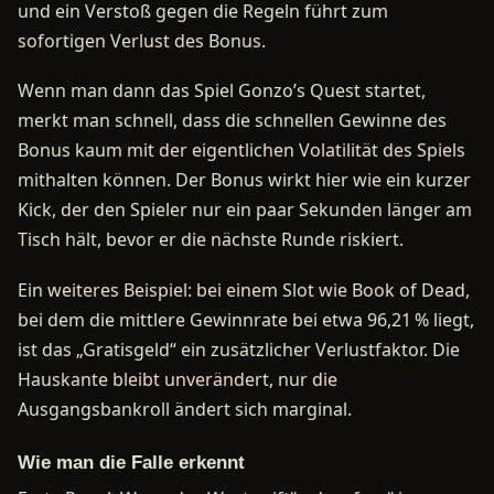
und ein Verstoß gegen die Regeln führt zum
sofortigen Verlust des Bonus.
Wenn man dann das Spiel Gonzo’s Quest startet,
merkt man schnell, dass die schnellen Gewinne des
Bonus kaum mit der eigentlichen Volatilität des Spiels
mithalten können. Der Bonus wirkt hier wie ein kurzer
Kick, der den Spieler nur ein paar Sekunden länger am
Tisch hält, bevor er die nächste Runde riskiert.
Ein weiteres Beispiel: bei einem Slot wie Book of Dead,
bei dem die mittlere Gewinnrate bei etwa 96,21 % liegt,
ist das „Gratisgeld“ ein zusätzlicher Verlustfaktor. Die
Hauskante bleibt unverändert, nur die
Ausgangsbankroll ändert sich marginal.
Wie man die Falle erkennt