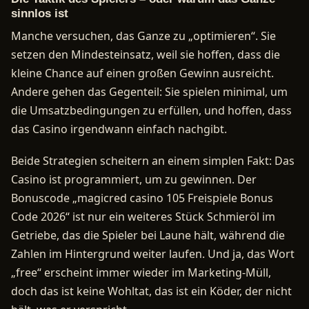
sinnlos ist
Manche versuchen, das Ganze zu „optimieren“. Sie
setzen den Mindesteinsatz, weil sie hoffen, dass die
kleine Chance auf einen großen Gewinn ausreicht.
Andere gehen das Gegenteil: Sie spielen minimal, um
die Umsatzbedingungen zu erfüllen, und hoffen, dass
das Casino irgendwann einfach nachgibt.
Beide Strategien scheitern an einem simplen Fakt: Das
Casino ist programmiert, um zu gewinnen. Der
Bonuscode „magicred casino 105 Freispiele Bonus
Code 2026“ ist nur ein weiteres Stück Schmieröl im
Getriebe, das die Spieler bei Laune hält, während die
Zahlen im Hintergrund weiter laufen. Und ja, das Wort
„free“ erscheint immer wieder im Marketing‑Müll,
doch das ist keine Wohltat, das ist ein Köder, der nicht