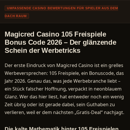
UMFASSENDE CASINO BEWERTUNGEN FÜR SPIELER AUS DEM
DACH RAUM
Magicred Casino 105 Freispiele
Bonus Code 2026 – Der glänzende
Schein der Werbetricks
Der erste Eindruck von Magicred Casino ist ein grelles
Werbeversprechen: 105 Freispiele, ein Bonuscode, das
Jahr 2026. Genau das, was jede Werbebranche liebt –
ein Stück falscher Hoffnung, verpackt in neonblauem
Glanz. Wer das hier liest, hat entweder noch ein wenig
Zeit übrig oder ist gerade dabei, sein Guthaben zu
verlieren, weil er dem nächsten „Gratis‑Deal“ nachjagt.
Die kalte Mathematik hinter 105 Freispielen