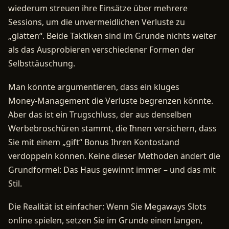
wiederum streuen ihre Einsätze über mehrere
Sessions, um die unvermeidlichen Verluste zu
„glätten“. Beide Taktiken sind im Grunde nichts weiter
als das Ausprobieren verschiedener Formen der
Selbsttäuschung.
Man könnte argumentieren, dass ein kluges
Money‑Management die Verluste begrenzen könnte.
Aber das ist ein Trugschluss, der aus denselben
Werbebroschüren stammt, die Ihnen versichern, dass
Sie mit einem „gift“ Bonus Ihren Kontostand
verdoppeln können. Keine dieser Methoden ändert die
Grundformel: Das Haus gewinnt immer – und das mit
Stil.
Die Realität ist einfacher: Wenn Sie Megaways Slots
online spielen, setzen Sie im Grunde einen langen,