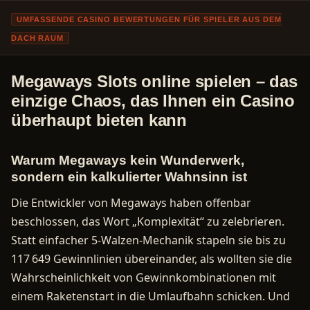
UMFASSENDE CASINO BEWERTUNGEN FÜR SPIELER AUS DEM
DACH RAUM
Megaways Slots online spielen – das
einzige Chaos, das Ihnen ein Casino
überhaupt bieten kann
Warum Megaways kein Wunderwerk,
sondern ein kalkulierter Wahnsinn ist
Die Entwickler von Megaways haben offenbar
beschlossen, das Wort „Komplexität“ zu zelebrieren.
Statt einfacher 5‑Walzen‑Mechanik stapeln sie bis zu
117 649 Gewinnlinien übereinander, als wollten sie die
Wahrscheinlichkeit von Gewinnkombinationen mit
einem Raketenstart in die Umlaufbahn schicken. Und