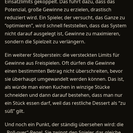
Einsatzlimits gekoppelt. Das führt dazu, dass das
Potenzial, große Gewinne zu erzielen, drastisch
reduziert wird. Ein Spieler, der versucht, das Ganze zu
“optimieren”, wird schnell feststellen, dass das System
nicht darauf ausgelegt ist, Gewinne zu maximieren,
sondern die Spielzeit zu verlängern.
Ein weiterer Stolperstein: die versteckten Limits für
Gewinne aus Freispielen. Oft dürfen die Gewinne
einen bestimmten Betrag nicht überschreiten, bevor
sie überhaupt umgewandelt werden können. Das ist,
als würde man einen Kuchen in winzige Stücke
schneiden und dann darauf bestehen, dass man nur
ein Stück essen darf, weil das restliche Dessert als “zu
süß” gilt.
Und noch ein Punkt, der ständig übersehen wird: die
„Roll‑over“-Regel. Sie zwingt den Spieler, das gleiche