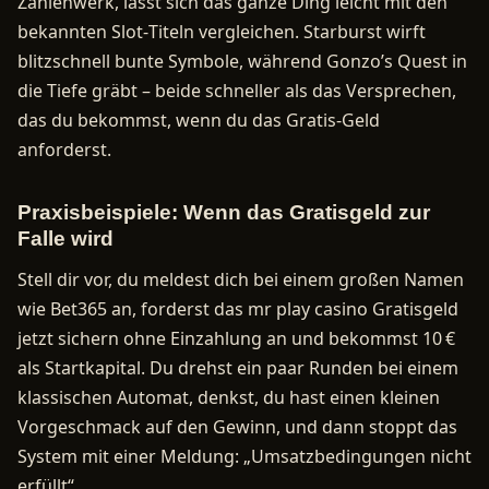
Zahlenwerk, lässt sich das ganze Ding leicht mit den
bekannten Slot‑Titeln vergleichen. Starburst wirft
blitzschnell bunte Symbole, während Gonzo’s Quest in
die Tiefe gräbt – beide schneller als das Versprechen,
das du bekommst, wenn du das Gratis‑Geld
anforderst.
Praxisbeispiele: Wenn das Gratisgeld zur
Falle wird
Stell dir vor, du meldest dich bei einem großen Namen
wie Bet365 an, forderst das mr play casino Gratisgeld
jetzt sichern ohne Einzahlung an und bekommst 10 €
als Startkapital. Du drehst ein paar Runden bei einem
klassischen Automat, denkst, du hast einen kleinen
Vorgeschmack auf den Gewinn, und dann stoppt das
System mit einer Meldung: „Umsatzbedingungen nicht
erfüllt“.