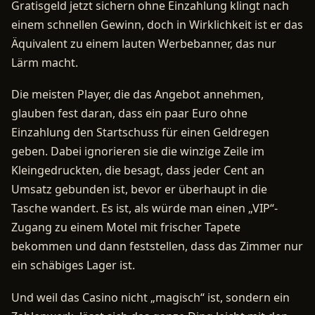
Gratisgeld jetzt sichern ohne Einzahlung klingt nach
einem schnellen Gewinn, doch in Wirklichkeit ist er das
Äquivalent zu einem lauten Werbebanner, das nur
Lärm macht.
Die meisten Player, die das Angebot annehmen,
glauben fest daran, dass ein paar Euro ohne
Einzahlung den Startschuss für einen Geldregen
geben. Dabei ignorieren sie die winzige Zeile im
Kleingedruckten, die besagt, dass jeder Cent an
Umsatz gebunden ist, bevor er überhaupt in die
Tasche wandert. Es ist, als würde man einen „VIP“-
Zugang zu einem Motel mit frischer Tapete
bekommen und dann feststellen, dass das Zimmer nur
ein schäbiges Lager ist.
Und weil das Casino nicht „magisch“ ist, sondern ein