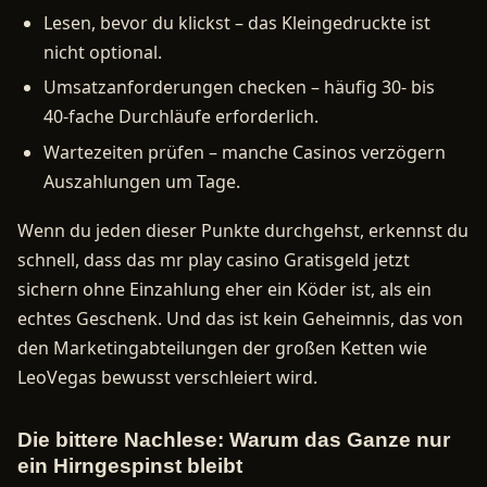
Lesen, bevor du klickst – das Kleingedruckte ist
nicht optional.
Umsatzanforderungen checken – häufig 30‑ bis
40‑fache Durchläufe erforderlich.
Wartezeiten prüfen – manche Casinos verzögern
Auszahlungen um Tage.
Wenn du jeden dieser Punkte durchgehst, erkennst du
schnell, dass das mr play casino Gratisgeld jetzt
sichern ohne Einzahlung eher ein Köder ist, als ein
echtes Geschenk. Und das ist kein Geheimnis, das von
den Marketingabteilungen der großen Ketten wie
LeoVegas bewusst verschleiert wird.
Die bittere Nachlese: Warum das Ganze nur
ein Hirngespinst bleibt