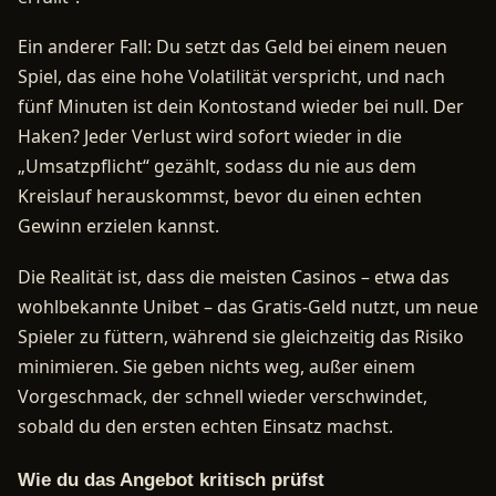
Ein anderer Fall: Du setzt das Geld bei einem neuen
Spiel, das eine hohe Volatilität verspricht, und nach
fünf Minuten ist dein Kontostand wieder bei null. Der
Haken? Jeder Verlust wird sofort wieder in die
„Umsatzpflicht“ gezählt, sodass du nie aus dem
Kreislauf herauskommst, bevor du einen echten
Gewinn erzielen kannst.
Die Realität ist, dass die meisten Casinos – etwa das
wohlbekannte Unibet – das Gratis‑Geld nutzt, um neue
Spieler zu füttern, während sie gleichzeitig das Risiko
minimieren. Sie geben nichts weg, außer einem
Vorgeschmack, der schnell wieder verschwindet,
sobald du den ersten echten Einsatz machst.
Wie du das Angebot kritisch prüfst