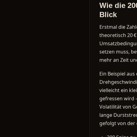
Wie die 20
Blick
Erstmal die Zahl
theoretisch 20 €
Umsatzbedingung
setzen muss, be
mehr an Zeit und
Ein Beispiel aus
Drehgeschwindig
vielleicht ein k
gefressen wird –
Volatilität von
lange Durststrec
gefolgt von der 