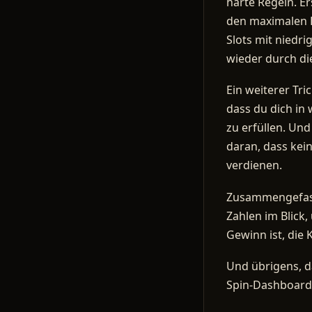
harte Regeln. E
den maximalen E
Slots mit niedrig
wieder durch d
Ein weiterer Tri
dass du dich in
zu erfüllen. Und
daran, dass kein
verdienen.
Zusammengefasst
Zahlen im Blick
Gewinn ist, die 
Und übrigens, d
Spin‑Dashboard 