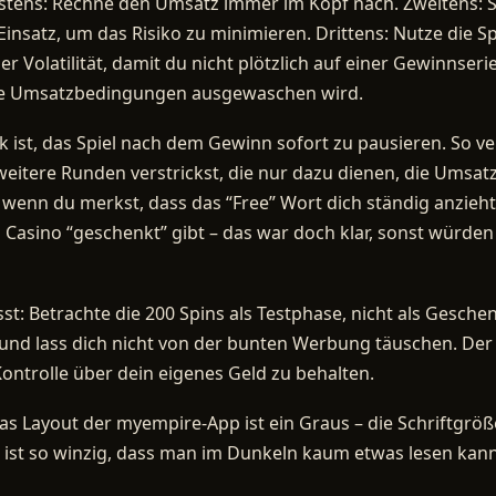
rstens: Rechne den Umsatz immer im Kopf nach. Zweitens: 
insatz, um das Risiko zu minimieren. Drittens: Nutze die Sp
er Volatilität, damit du nicht plötzlich auf einer Gewinnserie 
ie Umsatzbedingungen ausgewaschen wird.
ck ist, das Spiel nach dem Gewinn sofort zu pausieren. So v
 weitere Runden verstrickst, die nur dazu dienen, die Ums
 wenn du merkst, dass das “Free” Wort dich ständig anzieht
 Casino “geschenkt” gibt – das war doch klar, sonst würden 
: Betrachte die 200 Spins als Testphase, nicht als Geschen
, und lass dich nicht von der bunten Werbung täuschen. Der 
Kontrolle über dein eigenes Geld zu behalten.
as Layout der myempire‑App ist ein Graus – die Schriftgröß
ist so winzig, dass man im Dunkeln kaum etwas lesen kann