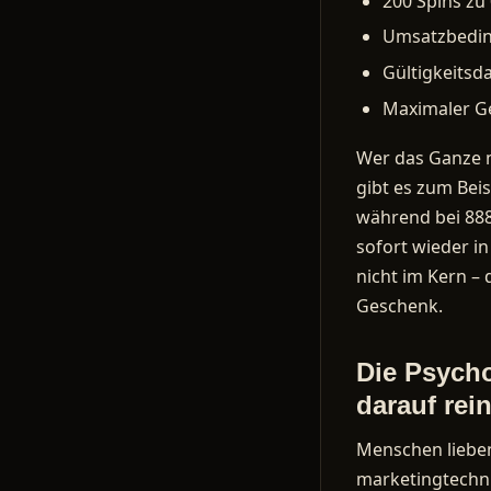
200 Spins zu 
Umsatzbeding
Gültigkeitsd
Maximaler Ge
Wer das Ganze mi
gibt es zum Beis
während bei 888c
sofort wieder in
nicht im Kern – 
Geschenk.
Die Psycho
darauf rein
Menschen lieben
marketingtechnis