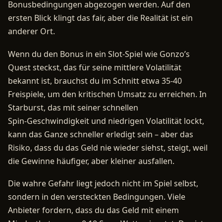
Bonusbedingungen abgezogen werden. Auf den
ersten Blick klingt das fair, aber die Realität ist ein
anderer Ort.
Wenn du den Bonus in ein Slot‑Spiel wie Gonzo’s
Quest steckst, das für seine mittlere Volatilität
bekannt ist, brauchst du im Schnitt etwa 35‑40
Freispiele, um den kritischen Umsatz zu erreichen. In
Starburst, das mit seiner schnellen
Spin‑Geschwindigkeit und niedrigen Volatilität lockt,
kann das Ganze schneller erledigt sein – aber das
Risiko, dass du das Geld nie wieder siehst, steigt, weil
die Gewinne häufiger, aber kleiner ausfallen.
Die wahre Gefahr liegt jedoch nicht im Spiel selbst,
sondern in den versteckten Bedingungen. Viele
Anbieter fordern, dass du das Geld mit einem