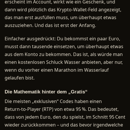
erscheint im Account, wirkt wie ein Geschenk, und
dann wird plötzlich das Krypto‑Wallet‑Feld angezeigt,
das man erst ausfüllen muss, um überhaupt etwas
auszuziehen. Und das ist erst der Anfang.
Einfacher ausgedrückt: Du bekommst ein paar Euro,
musst dann tausende einsetzen, um überhaupt etwas
aus dem Konto zu bekommen. Das ist, als würde man
einen kostenlosen Schluck Wasser anbieten, aber nur,
wenn du vorher einen Marathon im Wasserlauf
gelaufen bist.
Die Mathematik hinter dem „Gratis“
Die meisten „exklusiven“ Codes haben einen
Return‑to‑Player (RTP) von etwa 95 %. Das bedeutet,
dass von jedem Euro, den du spielst, im Schnitt 95 Cent
wieder zurückkommen – und das bevor irgendwelche