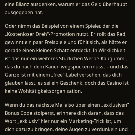
eine Bilanz ausdenken, warum er das Geld überhaupt
ausgegeben hat.
Oder nimm das Beispiel von einem Spieler, der die
„Kostenloser Dreh“-Promotion nutzt. Er rollt das Rad,
gewinnt ein paar Freispiele und fühlt sich, als hätte er
gerade einen kleinen Schatz entdeckt. In Wirklichkeit
ist das nur ein weiteres Stückchen Werbe‑Kaugummi,
das du nach dem Kauen wegspucken musst – und das
Ganze ist mit einem „free“‑Label versehen, das dich
glauben lässt, es sei ein Geschenk, doch das Casino ist
keine Wohltätigkeitsorganisation.
Wenn du das nächste Mal also über einen „exklusiven“
Bonus Code stolperst, erinnere dich daran, dass das
Wort „exklusiv“ hier nur ein Marketing‑Trick ist, um
dich dazu zu bringen, deine Augen zu verdunkeln und