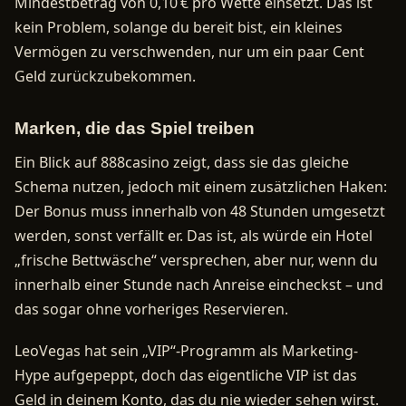
Mindestbetrag von 0,10 € pro Wette einsetzt. Das ist
kein Problem, solange du bereit bist, ein kleines
Vermögen zu verschwenden, nur um ein paar Cent
Geld zurückzubekommen.
Marken, die das Spiel treiben
Ein Blick auf 888casino zeigt, dass sie das gleiche
Schema nutzen, jedoch mit einem zusätzlichen Haken:
Der Bonus muss innerhalb von 48 Stunden umgesetzt
werden, sonst verfällt er. Das ist, als würde ein Hotel
„frische Bettwäsche“ versprechen, aber nur, wenn du
innerhalb einer Stunde nach Anreise eincheckst – und
das sogar ohne vorheriges Reservieren.
LeoVegas hat sein „VIP“‑Programm als Marketing-
Hype aufgepeppt, doch das eigentliche VIP ist das
Geld in deinem Konto, das du nie wieder sehen wirst.