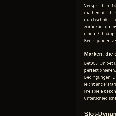
Versprechen: 145
mathematischer T
durchschnittlic
zurückbekommst 
einem Schnäppch
Bedingungen ver
Marken, die 
Bet365, Unibet 
perfektionieren.
Bedingungen. Di
leicht andersfa
Freispiele bekom
unterschiedliche
Slot‑Dynam