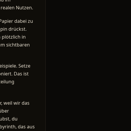
realen Nutzen.
 Papier dabei zu
pin drückst.
plötzlich in
aum sichtbaren
eispiele. Setze
niert. Das ist
teilung
, weil wir das
 über
ubst, du
byrinth, das aus