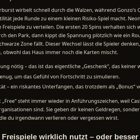
arburst wirbelt schnell durch die Walzen, während Gonzo’s 
ilität jede Runde zu einem kleinen Risiko‑Spiel macht. Neo
Freispiele zu verteilen. Die ersten 20 Spins verhalten sich 
h den Park, dann kippt die Spannung plötzlich wie ein Roul
 schwarze Zone fällt. Dieser Wechsel lässt die Spieler denken,
, obwohl das Haus immer noch die Karten mischt.
ung nötig – das ist das eigentliche „Geschenk“, das keiner wi
genug, um das Gefühl von Fortschritt zu simulieren.
tät – ein riskantes Unterfangen, das trotzdem als „Bonus“ v
t „Free“ steht immer wieder in Anführungszeichen, weil Cas
rganisationen sind. Sie geben dir keinen Geldregen, sonder
 die du irgendwann verlieren oder vergessen wirst.
 Freispiele wirklich nutzt – oder besser