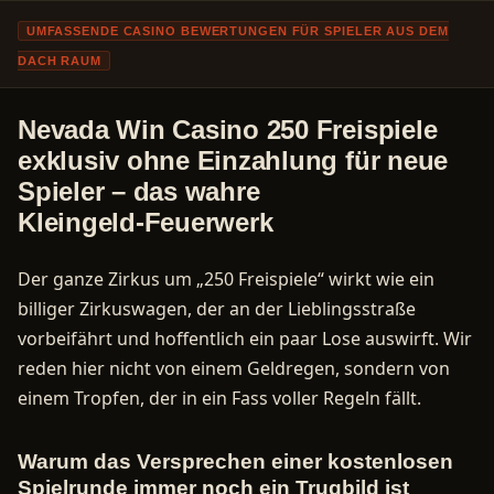
UMFASSENDE CASINO BEWERTUNGEN FÜR SPIELER AUS DEM
DACH RAUM
Nevada Win Casino 250 Freispiele
exklusiv ohne Einzahlung für neue
Spieler – das wahre
Kleingeld‑Feuerwerk
Der ganze Zirkus um „250 Freispiele“ wirkt wie ein
billiger Zirkuswagen, der an der Lieblingsstraße
vorbeifährt und hoffentlich ein paar Lose auswirft. Wir
reden hier nicht von einem Geldregen, sondern von
einem Tropfen, der in ein Fass voller Regeln fällt.
Warum das Versprechen einer kostenlosen
Spielrunde immer noch ein Trugbild ist