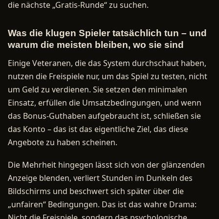
die nächste „Gratis‑Runde“ zu suchen.
Was die klugen Spieler tatsächlich tun – und
warum die meisten bleiben, wo sie sind
Einige Veteranen, die das System durchschaut haben,
nutzen die Freispiele nur, um das Spiel zu testen, nicht
um Geld zu verdienen. Sie setzen den minimalen
Einsatz, erfüllen die Umsatzbedingungen, und wenn
das Bonus‑Guthaben aufgebraucht ist, schließen sie
das Konto – das ist das eigentliche Ziel, das diese
Angebote zu haben scheinen.
Die Mehrheit hingegen lässt sich von der glänzenden
Anzeige blenden, verliert Stunden im Dunkeln des
Bildschirms und beschwert sich später über die
„unfairen“ Bedingungen. Das ist das wahre Drama:
Nicht die Freispiele, sondern das psychologische