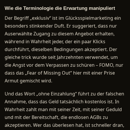
Wie die Terminologie die Erwartung manipuliert
Der Begriff „exklusiv“ ist im Glücksspielmarketing ein
besonders stinkender Duft. Er suggeriert, dass nur
Auserwählte Zugang zu diesem Angebot erhalten,
während in Wahrheit jeder, der ein paar Klicks
durchführt, dieselben Bedingungen akzeptiert. Der
gleiche trick wurde seit Jahrzehnten verwendet, um
die Angst vor dem Verpassen zu schüren – FOMO, nur
dass das „Fear of Missing Out“ hier mit einer Prise
Armut gemischt wird.
Und das Wort „ohne Einzahlung“ führt zu der falschen
Annahme, dass das Geld tatsächlich kostenlos ist. In
Wahrheit zahlt man mit seiner Zeit, mit seiner Geduld
und mit der Bereitschaft, die endlosen AGBs zu
akzeptieren. Wer das überlesen hat, ist schneller dran,