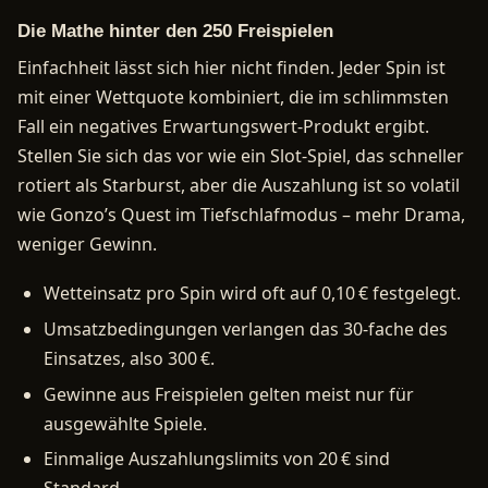
Die Mathe hinter den 250 Freispielen
Einfachheit lässt sich hier nicht finden. Jeder Spin ist
mit einer Wettquote kombiniert, die im schlimmsten
Fall ein negatives Erwartungs­wert‑Produkt ergibt.
Stellen Sie sich das vor wie ein Slot‑Spiel, das schneller
rotiert als Starburst, aber die Auszahlung ist so volatil
wie Gonzo’s Quest im Tiefschlafmodus – mehr Drama,
weniger Gewinn.
Wetteinsatz pro Spin wird oft auf 0,10 € festgelegt.
Umsatzbedingungen verlangen das 30‑fache des
Einsatzes, also 300 €.
Gewinne aus Freispielen gelten meist nur für
ausgewählte Spiele.
Einmalige Auszahlungslimits von 20 € sind