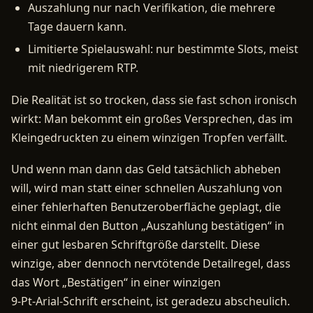
Auszahlung nur nach Verifikation, die mehrere
Tage dauern kann.
Limitierte Spielauswahl: nur bestimmte Slots, meist
mit niedrigerem RTP.
Die Realität ist so trocken, dass sie fast schon ironisch
wirkt: Man bekommt ein großes Versprechen, das im
Kleingedruckten zu einem winzigen Tropfen verfällt.
Und wenn man dann das Geld tatsächlich abheben
will, wird man statt einer schnellen Auszahlung von
einer fehlerhaften Benutzeroberfläche geplagt, die
nicht einmal den Button „Auszahlung bestätigen“ in
einer gut lesbaren Schriftgröße darstellt. Diese
winzige, aber dennoch nervtötende Detailregel, dass
das Wort „Bestätigen“ in einer winzigen
9‑Pt‑Arial‑Schrift erscheint, ist geradezu abscheulich.