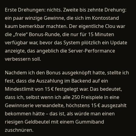
Erste Drehungen: nichts. Zweite bis zehnte Drehung:
ein paar winzige Gewinne, die sich im Kontostand
kaum bemerkbar machten. Der eigentliche Clou war
die „freie“ Bonus‑Runde, die nur für 15 Minuten
verfügbar war, bevor das System plötzlich ein Update
anzeigte, das angeblich die Server‑Performance
verbessern soll.
Nachdem ich den Bonus ausgeknöpft hatte, stellte ich
fest, dass die Auszahlung im Backend auf ein
Mindestlimit von 15 € festgelegt war. Das bedeutet,
dass ich, selbst wenn ich alle 250 Freispiele in eine
Gewinnserie verwandelte, höchstens 15 € ausgezahlt
bekommen hätte – das ist, als würde man einen
riesigen Geldbeutel mit einem Gummiband
zuschnüren.