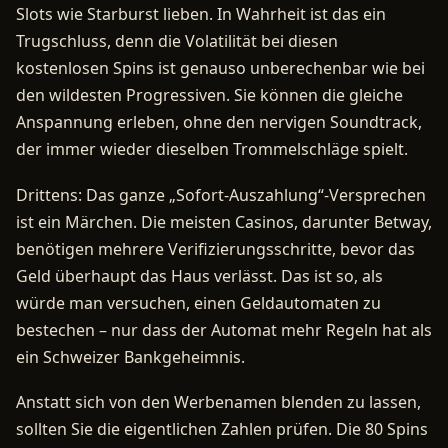
Slots wie Starburst lieben. In Wahrheit ist das ein
Trugschluss, denn die Volatilität bei diesen
kostenlosen Spins ist genauso unberechenbar wie bei
den wildesten Progressiven. Sie können die gleiche
Anspannung erleben, ohne den nervigen Soundtrack,
der immer wieder dieselben Trommelschläge spielt.
Drittens: Das ganze „Sofort‑Auszahlung“-Versprechen
ist ein Märchen. Die meisten Casinos, darunter Betway,
benötigen mehrere Verifizierungsschritte, bevor das
Geld überhaupt das Haus verlässt. Das ist so, als
würde man versuchen, einen Geldautomaten zu
bestechen – nur dass der Automat mehr Regeln hat als
ein Schweizer Bankgeheimnis.
Anstatt sich von den Werbenamen blenden zu lassen,
sollten Sie die eigentlichen Zahlen prüfen. Die 80 Spins