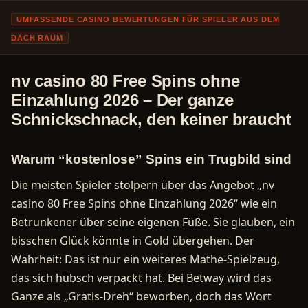
UMFASSENDE CASINO BEWERTUNGEN FÜR SPIELER AUS DEM
DACH RAUM
nv casino 80 Free Spins ohne
Einzahlung 2026 – Der ganze
Schnickschnack, den keiner braucht
Warum “kostenlose” Spins ein Trugbild sind
Die meisten Spieler stolpern über das Angebot „nv
casino 80 Free Spins ohne Einzahlung 2026“ wie ein
Betrunkener über seine eigenen Füße. Sie glauben, ein
bisschen Glück könnte in Gold übergehen. Der
Wahrheit: Das ist nur ein weiteres Mathe‑Spielzeug,
das sich hübsch verpackt hat. Bei Betway wird das
Ganze als „Gratis‑Dreh“ beworben, doch das Wort