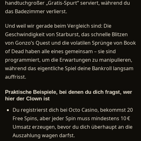
handtuchgroßer „Gratis‑Spurt“ serviert, während du
das Badezimmer verlierst.
Und weil wir gerade beim Vergleich sind: Die
Geschwindigkeit von Starburst, das schnelle Blitzen
von Gonzo’s Quest und die volatilen Sprünge von Book
of Dead haben alle eines gemeinsam – sie sind
programmiert, um die Erwartungen zu manipulieren,
während das eigentliche Spiel deine Bankroll langsam
auffrisst.
Praktische Beispiele, bei denen du dich fragst, wer
hier der Clown ist
Du registrierst dich bei Octo Casino, bekommst 20
Free Spins, aber jeder Spin muss mindestens 10 €
Umsatz erzeugen, bevor du dich überhaupt an die
Auszahlung wagen darfst.