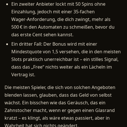
Ein zweiter Anbieter lockt mit 50 Spins ohne
Einzahlung, jedoch mit einer 35‑fachen
Wager‑Anforderung, die dich zwingt, mehr als
500 € in den Automaten zu schmeißen, bevor du
das erste Cent sehen kannst.
Ein dritter Fall: Der Bonus wird mit einer
Mindestquote von 1,5 versehen, die in den meisten
Slots praktisch unerreichbar ist – ein stilles Signal,
dass das „Free“ nichts weiter als ein Lächeln im
Vertrag ist.
Die meisten Spieler, die sich von solchen Angeboten
blenden lassen, glauben, dass das Geld von selbst
wächst. Ein bisschen wie das Geräusch, das ein
Zahnstocher macht, wenn er gegen einen Glasrand
kratzt – es klingt, als wäre etwas passiert, aber in
Wahrheit hat sich nichts geändert.