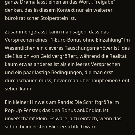
ganze Drama lässt einen an das Wort „Freigabe“
denken, das in diesem Kontext nur ein weiterer
bürokratischer Stolperstein ist.
Zusammengefasst kann man sagen, dass das
Versprechen eines „1‑Euro‑Bonus ohne Einzahlung“ im
Wesentlichen ein cleveres Täuschungsmanöver ist, das
die Illusion von Geld vergrößert, während die Realität
kaum etwas anderes ist als ein leeres Versprechen
und ein paar lästige Bedingungen, die man erst
durchschauen muss, bevor man überhaupt einen Cent
sehen kann.
Ein kleiner Hinweis am Rande: Die Schriftgröße im
Pop‑Up‑Fenster, das den Bonus ankündigt, ist
unverschämt klein. Es wäre ja zu einfach, wenn das
schon beim ersten Blick ersichtlich wäre.