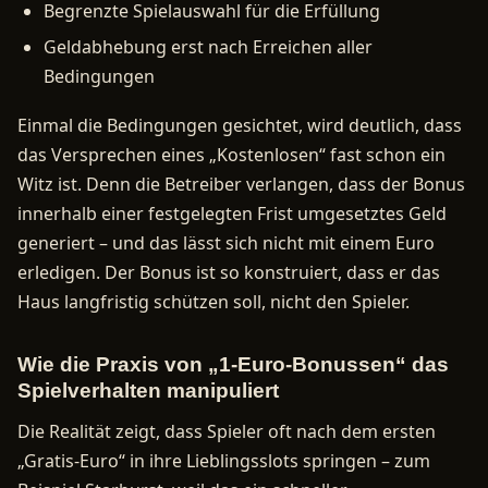
Begrenzte Spielauswahl für die Erfüllung
Geldabhebung erst nach Erreichen aller
Bedingungen
Einmal die Bedingungen gesichtet, wird deutlich, dass
das Versprechen eines „Kostenlosen“ fast schon ein
Witz ist. Denn die Betreiber verlangen, dass der Bonus
innerhalb einer festgelegten Frist umgesetztes Geld
generiert – und das lässt sich nicht mit einem Euro
erledigen. Der Bonus ist so konstruiert, dass er das
Haus langfristig schützen soll, nicht den Spieler.
Wie die Praxis von „1‑Euro‑Bonussen“ das
Spielverhalten manipuliert
Die Realität zeigt, dass Spieler oft nach dem ersten
„Gratis‑Euro“ in ihre Lieblingsslots springen – zum