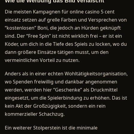
Wie die Werbung das Bild verfälscht
Die meisten Kampagnen für online casino 5 cent
einsatz setzen auf grelle Farben und Versprechen von
“kostenlosen” Boni, die jedoch an Hürden geknüpft
sind. Der “Free Spin” ist nicht wirklich frei – er ist ein
Köder, um dich in die Tiefe des Spiels zu locken, wo du
dann größere Einsätze tätigen musst, um den
vermeintlichen Vorteil zu nutzen.
Anders als in einer echten Wohltätigkeitsorganisation,
wo Spenden freiwillig und dankbar angenommen
werden, werden hier “Geschenke” als Druckmittel
eingesetzt, um die Spielerbindung zu erhöhen. Das ist
kein Akt der Großzügigkeit, sondern ein rein
kommerzieller Schachzug.
Ein weiterer Stolperstein ist die minimale