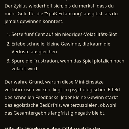
Der Zyklus wiederholt sich, bis du merkst, dass du
mehr Geld für die “Spaß‑Erfahrung” ausgibst, als du
jemals gewinnen könntest.
Setze fünf Cent auf ein niedriges‑Volatilitäts‑Slot
Erlebe schnelle, kleine Gewinne, die kaum die
Verluste ausgleichen
Spüre die Frustration, wenn das Spiel plötzlich hoch
volatilt wird
Der wahre Grund, warum diese Mini‑Einsätze
verführerisch wirken, liegt im psychologischen Effekt
des schnellen Feedbacks. Jeder kleine Gewinn stärkt
das egoistische Bedürfnis, weiterzuspielen, obwohl
das Gesamtergebnis langfristig negativ bleibt.