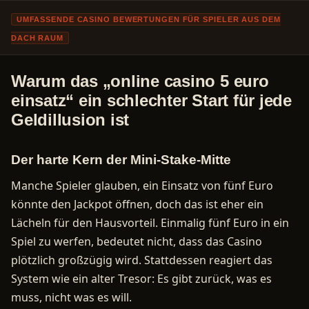
UMFASSENDE CASINO BEWERTUNGEN FÜR SPIELER AUS DEM
DACH RAUM
Warum das „online casino 5 euro
einsatz“ ein schlechter Start für jede
Geldillusion ist
Der harte Kern der Mini‑Stake‑Mitte
Manche Spieler glauben, ein Einsatz von fünf Euro
könnte den Jackpot öffnen, doch das ist eher ein
Lächeln für den Hausvorteil. Einmalig fünf Euro in ein
Spiel zu werfen, bedeutet nicht, dass das Casino
plötzlich großzügig wird. Stattdessen reagiert das
System wie ein alter Tresor: Es gibt zurück, was es
muss, nicht was es will.