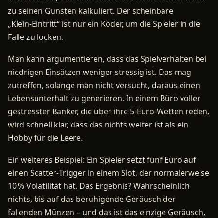
zu seinen Gunsten kalkuliert. Der scheinbare
„Klein‑Eintritt“ ist nur ein Köder, um die Spieler in die
Falle zu locken.
Man kann argumentieren, dass das Spielverhalten bei
niedrigen Einsätzen weniger stressig ist. Das mag
zutreffen, solange man nicht versucht, daraus einen
Lebensunterhalt zu generieren. In einem Büro voller
gestresster Banker, die über ihre 5‑Euro‑Wetten reden,
wird schnell klar, dass das nichts weiter ist als ein
Hobby für die Leere.
Ein weiteres Beispiel: Ein Spieler setzt fünf Euro auf
einen Scatter‑Trigger in einem Slot, der normalerweise
10 % Volatilität hat. Das Ergebnis? Wahrscheinlich
nichts, bis auf das beruhigende Geräusch der
fallenden Münzen – und das ist das einzige Geräusch,