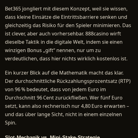
Bet365 jongliert mit diesem Konzept, weil sie wissen,
dass kleine Einsätze die Eintrittsbarriere senken und
gleichzeitig das Risiko für den Spieler minimieren. Das
ist clever, aber auch vorhersehbar. 888casino wirft
dieselbe Taktik in die digitale Welt, indem sie einen
winzigen Bonus „gift“ nennen, nur um zu
verdeutlichen, dass hier nichts wirklich kostenlos ist.
Ein kurzer Blick auf die Mathematik macht das klar.
Der durchschnittliche Rückzahlungsprozentsatz (RTP)
von 96 % bedeutet, dass von jedem Euro im
Durchschnitt 96 Cent zurückfließen. Wer fünf Euro
setzt, kann also rechnerisch nur 4,80 Euro erwarten –
und das über lange Sicht, nicht in einem einzelnen
Spin.
Slot‑Mechanik vs. Mini‑Stake‑Strategie