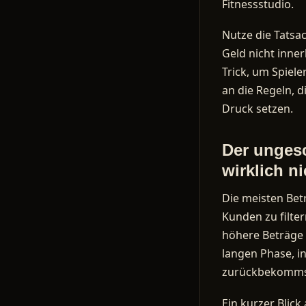
Fitnessstudio.
Nutze die Tatsa
Geld nicht inner
Trick, um Spiele
an die Regeln, d
Druck setzen.
Der ungesc
wirklich n
Die meisten Bet
Kunden zu filtern
höhere Beträge z
langen Phase, i
zurückbekomms
Ein kurzer Blick