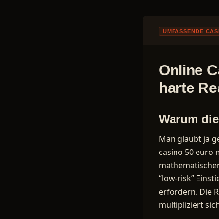
UMFASSENDE CAS
Online C
harte Re
Warum die
Man glaubt ja ge
casino 50 euro m
mathematischer 
“low‑risk” Einst
erfordern. Die R
multipliziert s