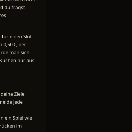
d du fragst
res
 für einen Slot
n 0,50 €, der
ürde man sich
 Kuchen nur aus
deine Ziele
rmeide jede
 ein Spiel wie
drücken im