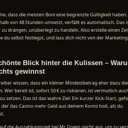
che, dass die meisten Boni eine begrenzte Gültigkeit haben
halb von 48 Stunden umsetzt, verfällt es automatisch. Das is
r zu drängen, unüberlegt zu handeln. Also erstelle einen Zei
ie du selbst festlegst, und lass dich nicht von der Marketin
hönte Blick hinter die Kulissen – War
ichts gewinnst
reiber wissen, dass ein kleiner Mindestbetrag eher dazu di
. Wer bereit ist, sofort 50 € zu riskieren, ist vermutlich auc
u setzen. Das ist das wahre Ziel: Ein kurzer Kick‑Start, gefo
n der das Casino mehr Geld aus deinem Konto holt, als du
t.
 auf die Auszahlungszeit bei Mr Green reicht aus, um zu ver