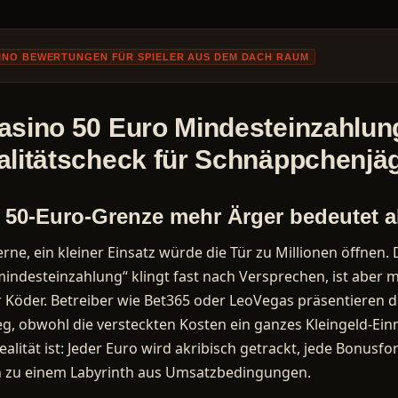
INO BEWERTUNGEN FÜR SPIELER AUS DEM DACH RAUM
asino 50 Euro Mindesteinzahlun
alitätscheck für Schnäppchenjä
 50‑Euro‑Grenze mehr Ärger bedeutet 
rne, ein kleiner Einsatz würde die Tür zu Millionen öffnen. 
indesteinzahlung“ klingt fast nach Versprechen, ist aber m
Köder. Betreiber wie Bet365 oder LeoVegas präsentieren di
ieg, obwohl die versteckten Kosten ein ganzes Kleingeld‑Ein
ealität ist: Jeder Euro wird akribisch getrackt, jede Bonusf
ich zu einem Labyrinth aus Umsatzbedingungen.