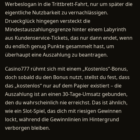
Werbeslogan in die Trittbrett‑Fahrt, nur um später die
eigentliche Nutzbarkeit zu vernachlässigen.
Drueckglück hingegen versteckt die
Mindestauszahlungsgrenze hinter einem Labyrinth
aus Kundenservice‑Tickets, das nur dann endet, wenn
du endlich genug Punkte gesammelt hast, um
überhaupt eine Auszahlung zu beantragen.
Casino777 rühmt sich mit einem „Kostenlos“-Bonus,
doch sobald du den Bonus nutzt, stellst du fest, dass
das „kostenlos“ nur auf dem Papier existiert – die
Auszahlung ist an einen 30‑Tage‑Umsatz gebunden,
den du wahrscheinlich nie erreichst. Das ist ähnlich,
wie ein Slot‑Spiel, das dich mit riesigen Gewinnen
lockt, während die Gewinnlinien im Hintergrund
verborgen bleiben.