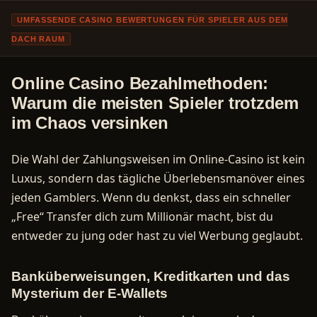
UMFASSENDE CASINO BEWERTUNGEN FÜR SPIELER AUS DEM
DACH RAUM
Online Casino Bezahlmethoden:
Warum die meisten Spieler trotzdem
im Chaos versinken
Die Wahl der Zahlungsweisen im Online‑Casino ist kein
Luxus, sondern das tägliche Überlebensmanöver eines
jeden Gamblers. Wenn du denkst, dass ein schneller
„Free“ Transfer dich zum Millionär macht, bist du
entweder zu jung oder hast zu viel Werbung geglaubt.
Banküberweisungen, Kreditkarten und das
Mysterium der E‑Wallets