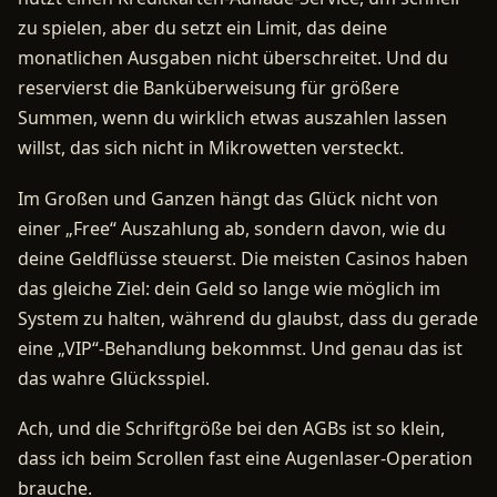
zu spielen, aber du setzt ein Limit, das deine
monatlichen Ausgaben nicht überschreitet. Und du
reservierst die Banküberweisung für größere
Summen, wenn du wirklich etwas auszahlen lassen
willst, das sich nicht in Mikrowetten versteckt.
Im Großen und Ganzen hängt das Glück nicht von
einer „Free“ Auszahlung ab, sondern davon, wie du
deine Geldflüsse steuerst. Die meisten Casinos haben
das gleiche Ziel: dein Geld so lange wie möglich im
System zu halten, während du glaubst, dass du gerade
eine „VIP“-Behandlung bekommst. Und genau das ist
das wahre Glücksspiel.
Ach, und die Schriftgröße bei den AGBs ist so klein,
dass ich beim Scrollen fast eine Augenlaser‑Operation
brauche.