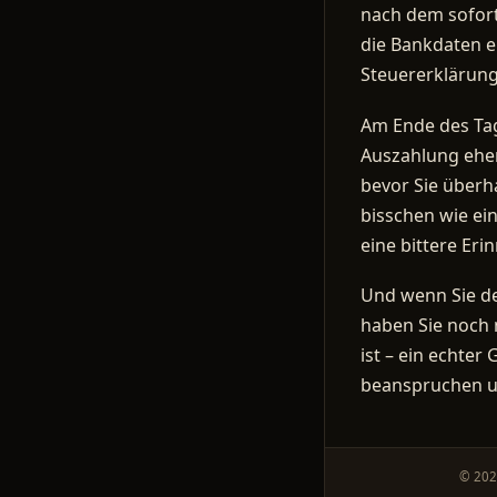
nach dem sofort
die Bankdaten e
Steuererklärung,
Am Ende des Tag
Auszahlung eher
bevor Sie überh
bisschen wie ei
eine bittere Eri
Und wenn Sie de
haben Sie noch 
ist – ein echte
beanspruchen un
© 202