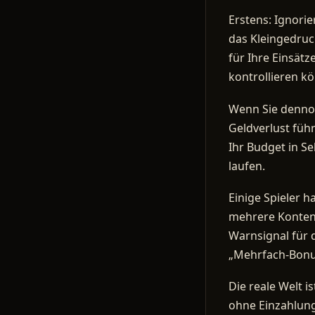
Erstens: Ignorie
das Kleingedruck
für Ihre Einsätz
kontrollieren k
Wenn Sie dennoch
Geldverlust führ
Ihr Budget in S
laufen.
Einige Spieler 
mehrere Konten v
Warnsignal für 
„Mehrfach‑Bonus
Die reale Welt i
ohne Einzahlung