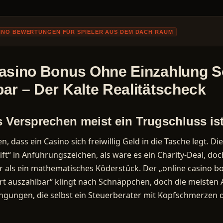
INO BEWERTUNGEN FÜR SPIELER AUS DEM DACH RAUM
asino Bonus Ohne Einzahlung S
ar – Der Kalte Realitätscheck
Versprechen meist ein Trugschluss is
n, dass ein Casino sich freiwillig Geld in die Tasche legt. 
ift“ in Anführungszeichen, als wäre es ein Charity‑Deal, doc
er als ein mathematisches Köderstück. Der „online casino 
rt auszahlbar“ klingt nach Schnäppchen, doch die meisten 
ngungen, die selbst ein Steuerberater mit Kopfschmerzen q