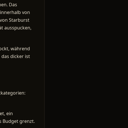
hen. Das
 innerhalb von
 von Starburst
tät ausspucken,
lockt, während
das dicker ist
tkategorien:
t, ein
s Budget grenzt.