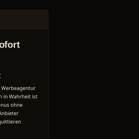
ofort
t
Die Werbeagentur
h in Wahrheit ist
bonus ohne
Anbieter
uittieren