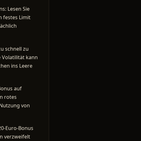
ns: Lesen Sie
 festes Limit
sächlich
u schnell zu
Volatilität kann
chen ins Leere
Bonus auf
in rotes
e Nutzung von
n 20‑Euro‑Bonus
 verzweifelt