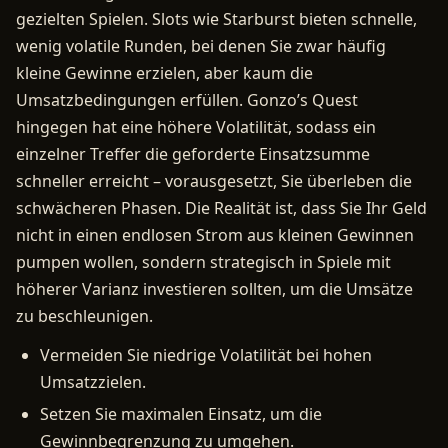
gezielten Spielen. Slots wie Starburst bieten schnelle,
wenig volatile Runden, bei denen Sie zwar häufig
kleine Gewinne erzielen, aber kaum die
Umsatzbedingungen erfüllen. Gonzo’s Quest
hingegen hat eine höhere Volatilität, sodass ein
einzelner Treffer die geforderte Einsatzsumme
schneller erreicht – vorausgesetzt, Sie überleben die
schwächeren Phasen. Die Realität ist, dass Sie Ihr Geld
nicht in einen endlosen Strom aus kleinen Gewinnen
pumpen wollen, sondern strategisch in Spiele mit
höherer Varianz investieren sollten, um die Umsätze
zu beschleunigen.
Vermeiden Sie niedrige Volatilität bei hohen
Umsatzzielen.
Setzen Sie maximalen Einsatz, um die
Gewinnbegrenzung zu umgehen.