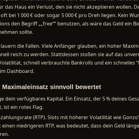
für das Haus ein Verlust, den sie nicht akzeptieren wollen. 
 oft bei 1 000 € oder sogar 5 000 € pro Dreh liegen. Kein Wu
ons den Begriff „„free““ benutzen, als wäre das Geld ein 
nehmen sollte.
auern die Fallen. Viele Anfänger glauben, ein hoher Maximal
hnell reich zu werden. Stattdessen stoßen sie auf das unver
olatilität, schnell verbrauchte Bankrolls und ein schnelles 
” im Dashboard.
Maximal­einsatz sinnvoll bewertet
ge dein verfügbares Kapital. Ein Einsatz, der 5 % deines G
 ist ein rotes Flag.
zahlungsrate (RTP). Slots mit höherer Volatilität wie Gonzo
t einen niedrigeren RTP, was bedeutet, dass dein Geld läng
ren.