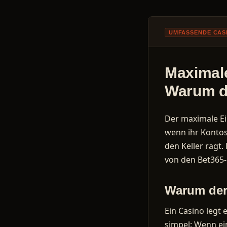
UMFASSENDE CAS
Maximale
Warum di
Der maximale Ein
wenn ihr Kontos
den Keller ragt
von den Bet365‑
Warum der 
Ein Casino legt 
simpel: Wenn ei