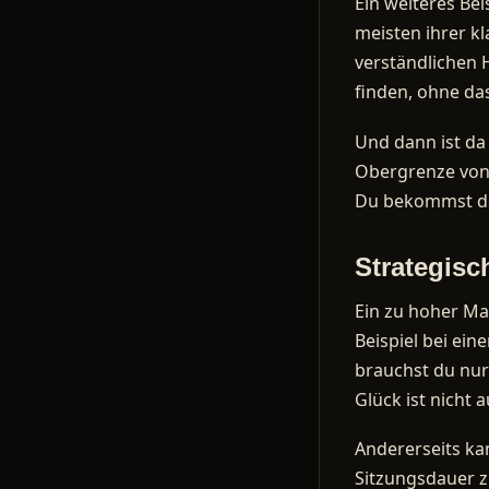
Ein weiteres Bei
meisten ihrer kl
verständlichen 
finden, ohne da
Und dann ist da 
Obergrenze von 
Du bekommst den 
Strategisc
Ein zu hoher Ma
Beispiel bei ein
brauchst du nur
Glück ist nicht a
Andererseits ka
Sitzungsdauer z