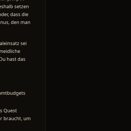
Deshalb setzen
nder, dass die
Bonus, den man
­einsatz sei
meidliche
“Du hast das
esamtbudgets
’s Quest
er braucht, um