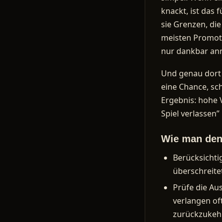
knackt, ist das 
sie Grenzen, die
meisten Promoti
nur dankbar an
Und genau dort l
eine Chance, sc
Ergebnis: hohe V
Spiel verlassen
Wie man den 
Berücksichti
überschreitet,
Prüfe die Aus
verlangen of
zurückzukeh