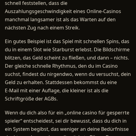
schnell feststellen, dass die
Auszahlungsgeschwindigkeit eines Online‑Casinos
manchmal langsamer ist als das Warten auf den
nächsten Zug nach einem Streik.
Ein gutes Beispiel ist das Spiel mit schnellen Spins, das
du in einem Slot wie Starburst erlebst. Die Bildschirme
blitzen, das Geld scheint zu fließen, und dann – nichts.
Der gleiche schnelle Rhythmus, den du im Casino
suchst, findest du nirgendwo, wenn du versuchst, dein
Geld zu erhalten. Stattdessen bekommst du eine
E‑Mail mit einer Auflage, die kleiner ist als die
Schriftgröße der AGBs.
Wenn du dich also für ein „online casino für gesperrte
spieler“ entscheidest, sei dir bewusst, dass du dich in
ein System begibst, das weniger an deine Bedürfnisse