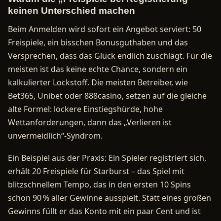
keinen Unterschied machen
Beim Anmelden wird sofort ein Angebot serviert: 50
Freispiele, ein bisschen Bonusguthaben und das
Versprechen, dass das Glück endlich zuschlägt. Für die
meisten ist das keine echte Chance, sondern ein
kalkulierter Lockstoff. Die meisten Betreiber, wie
Bet365, Unibet oder 888casino, setzen auf die gleiche
alte Formel: lockere Einstiegshürde, hohe
Wettanforderungen, dann das „Verlieren ist
unvermeidlich“-Syndrom.
Ein Beispiel aus der Praxis: Ein Spieler registriert sich,
erhält 20 Freispiele für Starburst – das Spiel mit
blitzschnellem Tempo, das in den ersten 10 Spins
schon 90 % aller Gewinne ausspielt. Statt eines großen
Gewinns füllt er das Konto mit ein paar Cent und ist