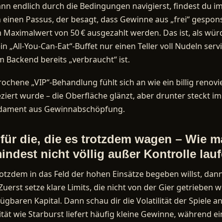
n endlich durch die Bedingungen navigierst, findest du i
 einen Passus, der besagt, dass Gewinne aus „frei“ gespon
m Maximalwert von 50 € ausgezahlt werden. Das ist, als wü
in „All‑You‑Can‑Eat“-Buffet nur einen Teller voll Nudeln se
m Backend bereits „verbraucht“ ist.
rochene „VIP“-Behandlung fühlt sich an wie ein billig renovi
ziert wurde – die Oberfläche glänzt, aber drunter steckt 
undament aus Gewinnabschöpfung.
 für die, die es trotzdem wagen – Wie 
indest nicht völlig außer Kontrolle lauf
otzdem in das Feld der hohen Einsätze begeben willst, dan
uerst setze klare Limits, die nicht von der Gier getrieben
gbaren Kapital. Dann schau dir die Volatilität der Spiele an 
lität wie Starburst liefert häufig kleine Gewinne, während ei