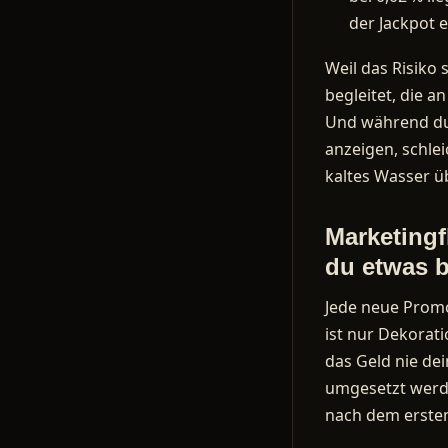
der Jackpot 
Weil das Risiko 
begleitet, die a
Und während du 
anzeigen, schlei
kaltes Wasser ü
Marketingf
du etwas 
Jede neue Promo
ist nur Dekorati
das Geld nie dei
umgesetzt werde
nach dem ersten