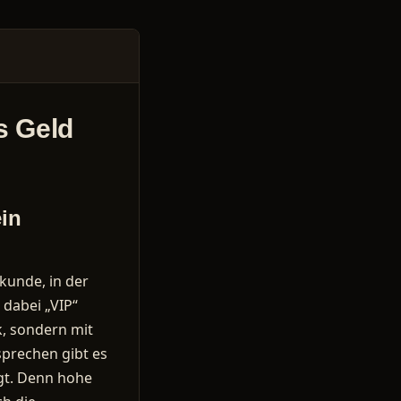
s Geld
ein
kunde, in der
 dabei „VIP“
k, sondern mit
prechen gibt es
ngt. Denn hohe