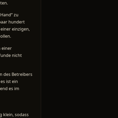
ten.
 Hand“ zu
paar hundert
einer einzigen,
ollen.
 einer
 Wunde nicht
en des Betreibers
es ist ein
rend es im
 klein, sodass