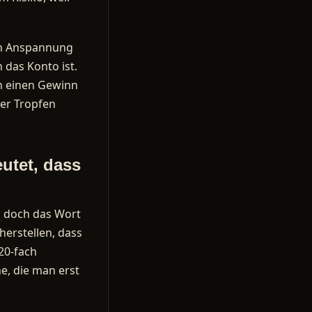
sen Anspannung
 das Konto ist.
h einen Gewinn
ger Tropfen
eutet, dass
, doch das Wort
herstellen, dass
20‑fach
e, die man erst