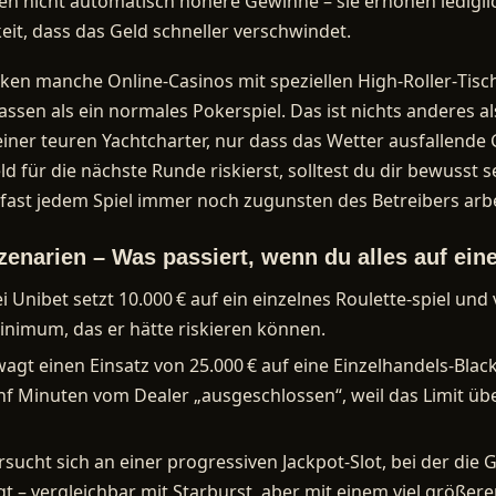
en nicht automatisch höhere Gewinne – sie erhöhen ledigli
eit, dass das Geld schneller verschwindet.
cken manche Online-Casinos mit speziellen High‑Roller‑Tisc
lassen als ein normales Pokerspiel. Das ist nichts anderes al
iner teuren Yachtcharter, nur dass das Wetter ausfallende 
 für die nächste Runde riskierst, solltest du dir bewusst s
fast jedem Spiel immer noch zugunsten des Betreibers arbe
zenarien – Was passiert, wenn du alles auf eine
ei Unibet setzt 10.000 € auf ein einzelnes Roulette‑spiel und v
Minimum, das er hätte riskieren können.
wagt einen Einsatz von 25.000 € auf eine Einzelhandels-Bla
nf Minuten vom Dealer „ausgeschlossen“, weil das Limit üb
ersucht sich an einer progressiven Jackpot‑Slot, bei der di
egt – vergleichbar mit Starburst, aber mit einem viel größere