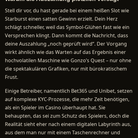
Stell dir vor, du hast gerade bei einem heißen Slot wie
Starburst einen satten Gewinn erzielt. Dein Herz
schlägt schneller, weil das Symbol‑Glühen fast wie ein
Versprechen klingt. Dann kommt die Nachricht, dass
deine Auszahlung „noch geprüft wird“. Der Vorgang
wirkt ähnlich wie das Warten auf das Ergebnis einer
hochvolatilen Maschine wie Gonzo’s Quest – nur ohne
die spektakulären Grafiken, nur mit bürokratischem
Frust.
Einige Betreiber, namentlich Bet365 und Unibet, setzen
auf komplexe KYC‑Prozesse, die mehr Zeit benötigen,
als ein Spieler im Casino überhaupt hat. Sie
behaupten, das sei zum Schutz des Spielers, doch die
Realität sieht eher nach einem digitalen Labyrinth aus,
aus dem man nur mit einem Taschenrechner und