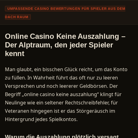
UMFASSENDE CASINO BEWERTUNGEN FÜR SPIELER AUS DEM
DACH RAUM
Online Casino Keine Auszahlung –
Der Alptraum, den jeder Spieler
kennt
Man glaubt, ein bisschen Glück reicht, um das Konto
zu füllen. In Wahrheit führt das oft nur zu leeren
Versprechen und noch leererer Geldbörsen. Der
Begriff „online casino keine auszahlung“ klingt für
Neulinge wie ein seltener Rechtschreibfehler, für
Veteranen hingegen ist er das Störgeräusch im
Hintergrund jedes Spielkontos.
Warum die Auszahlung plötzlich versagt