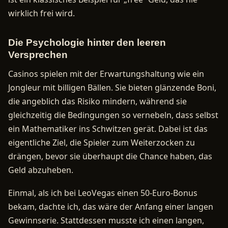
wirklich frei wird.
Die Psychologie hinter den leeren
Versprechen
Casinos spielen mit der Erwartungshaltung wie ein
Jongleur mit billigen Bällen. Sie bieten glänzende Boni,
die angeblich das Risiko mindern, während sie
gleichzeitig die Bedingungen so vernebeln, dass selbst
ein Mathematiker ins Schwitzen gerät. Dabei ist das
eigentliche Ziel, die Spieler zum Weiterzocken zu
drängen, bevor sie überhaupt die Chance haben, das
Geld abzuheben.
Einmal, als ich bei LeoVegas einen 50‑Euro‑Bonus
bekam, dachte ich, das wäre der Anfang einer langen
Gewinnserie. Stattdessen musste ich einen langen,