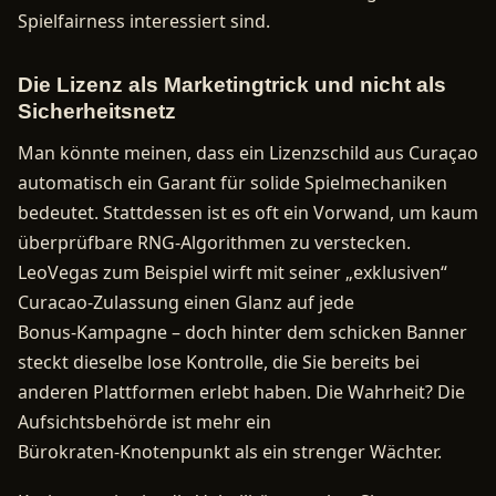
Spielfairness interessiert sind.
Die Lizenz als Marketingtrick und nicht als
Sicherheitsnetz
Man könnte meinen, dass ein Lizenzschild aus Curaçao
automatisch ein Garant für solide Spielmechaniken
bedeutet. Stattdessen ist es oft ein Vorwand, um kaum
überprüfbare RNG‑Algorithmen zu verstecken.
LeoVegas zum Beispiel wirft mit seiner „exklusiven“
Curacao‑Zulassung einen Glanz auf jede
Bonus‑Kampagne – doch hinter dem schicken Banner
steckt dieselbe lose Kontrolle, die Sie bereits bei
anderen Plattformen erlebt haben. Die Wahrheit? Die
Aufsichtsbehörde ist mehr ein
Bürokraten‑Knotenpunkt als ein strenger Wächter.