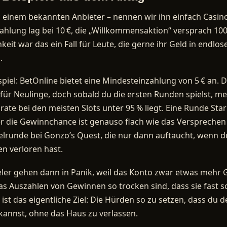
i einem bekannten Anbieter – nennen wir ihn einfach Casino
ahlung lag bei 10 €, die „Willkommensaktion“ versprach 10
chkeit war das ein Fall für Leute, die gerne ihr Geld in endl
.
spiel: BetOnline bietet eine Mindesteinzahlung von 5 € an. D
für Neulinge, doch sobald du die ersten Runden spielst, me
rate bei den meisten Slots unter 95 % liegt. Eine Runde St
ber die Gewinnchance ist genauso flach wie das Versprechen
elrunde bei Gonzo’s Quest, die nur dann auftaucht, wenn d
n verloren hast.
eler gehen dann in Panik, weil das Konto zwar etwas mehr G
das Auszahlen von Gewinnen so trocken sind, dass sie fast 
ist das eigentliche Ziel: Die Hürden so zu setzen, dass du 
 kannst, ohne das Haus zu verlassen.