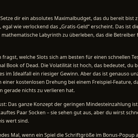
: Setze dir ein absolutes Maximalbudget, das du bereit bist z
, egal wie verlockend das „Gratis‑Geld“ erscheint. Das ist di
s mathematische Labyrinth zu überleben, das die Betreiber 
h fragst, welche Slots sich am besten für einen schnellen T
al Book of Dead. Die Volatilität ist hoch, das bedeutet, du
 es im Idealfall ein riesiger Gewinn. Aber das ist genauso un
 einer kostenlosen Drehung bei einem Freispiel‑Feature, da
 gerade nichts zu verlieren hat.
: Das ganze Konzept der geringen Mindesteinzahlung ist 
ekauftes Paar Socken – sie sehen gut aus, aber du wirst schn
is wert sind.
edes Mal, wenn ein Spiel die Schriftgröße im Bonus‑Popup a