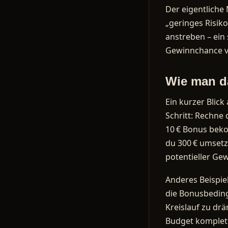
Der eigentliche 
„geringes Risiko
anstreben – ein 
Gewinnchance v
Wie man d
Ein kurzer Blic
Schritt: Rechne
10 € Bonus beko
du 300 € umsetz
potentieller Ge
Anderes Beispie
die Bonusbeding
Kreislauf zu drä
Budget komplett 