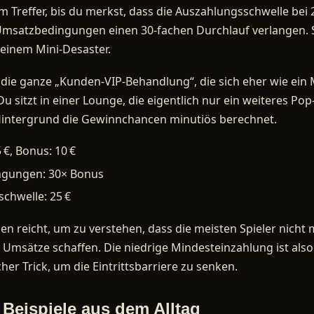
m Treffer, bis du merkst, dass die Auszahlungsschwelle bei 2
msatzbedingungen einen 30‑fachen Durchlauf verlangen. S
 einem Mini‑Desaster.
 die ganze „Kunden‑VIP‑Behandlung“, die sich eher wie ein 
Du sitzt in einer Lounge, die eigentlich nur ein weiteres Po
Hintergrund die Gewinnchancen minutiös berechnet.
 €, Bonus: 10 €
gungen: 30× Bonus
chwelle: 25 €
n reicht, um zu verstehen, dass die meisten Spieler nicht m
 Umsätze schaffen. Die niedrige Mindesteinzahlung ist also
her Trick, um die Eintrittsbarriere zu senken.
 Beispiele aus dem Alltag