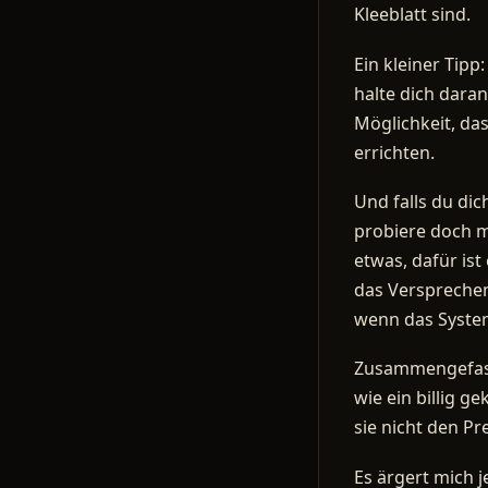
Kleeblatt sind.
Ein kleiner Tipp
halte dich daran
Möglichkeit, da
errichten.
Und falls du dic
probiere doch m
etwas, dafür ist
das Versprechen
wenn das System
Zusammengefasst
wie ein billig g
sie nicht den Pre
Es ärgert mich j