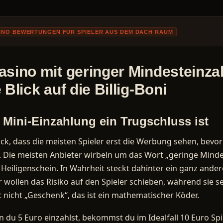
INO BEWERTUNGEN FÜR SPIELER AUS DEM DACH RAUM
asino mit geringer Mindesteinza
 Blick auf die Billig‑Boni
Mini‑Einzahlung ein Trugschluss ist
ck, dass die meisten Spieler erst die Werbung sehen, bevor
n. Die meisten Anbieter wirbeln um das Wort „geringe Mind
 Heiligenschein. In Wahrheit steckt dahinter ein ganz ande
 wollen das Risiko auf den Spieler schieben, während sie se
st nicht „Geschenk“, das ist ein mathematischer Köder.
 du 5 Euro einzahlst, bekommst du im Idealfall 10 Euro Sp