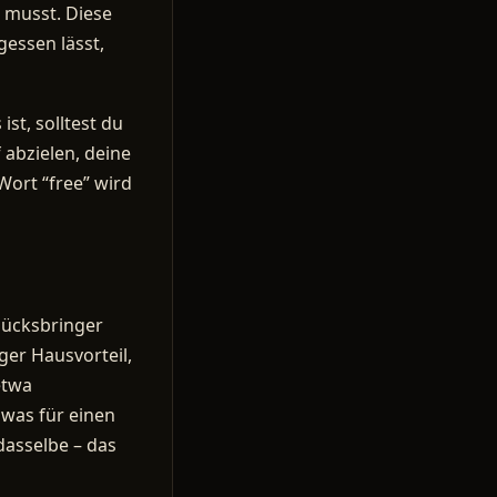
n musst. Diese
gessen lässt,
st, solltest du
 abzielen, deine
Wort “free” wird
Glücksbringer
ger Hausvorteil,
etwa
 was für einen
dasselbe – das