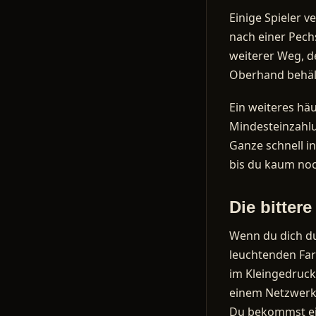
Einige Spieler v
nach einer Pechs
weiterer Weg, d
Oberhand behäl
Ein weiteres hä
Mindesteinzahlun
Ganze schnell i
bis du kaum noc
Die bitter
Wenn du dich du
leuchtenden Fa
im Kleingedruck
einem Netzwerk 
Du bekommst ein