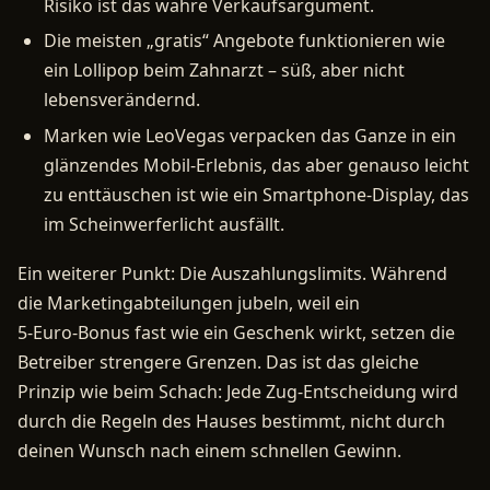
Risiko ist das wahre Verkaufsargument.
Die meisten „gratis“ Angebote funktionieren wie
ein Lollipop beim Zahnarzt – süß, aber nicht
lebensverändernd.
Marken wie LeoVegas verpacken das Ganze in ein
glänzendes Mobil‑Erlebnis, das aber genauso leicht
zu enttäuschen ist wie ein Smartphone‑Display, das
im Scheinwerferlicht ausfällt.
Ein weiterer Punkt: Die Auszahlungslimits. Während
die Marketingabteilungen jubeln, weil ein
5‑Euro‑Bonus fast wie ein Geschenk wirkt, setzen die
Betreiber strengere Grenzen. Das ist das gleiche
Prinzip wie beim Schach: Jede Zug‑Entscheidung wird
durch die Regeln des Hauses bestimmt, nicht durch
deinen Wunsch nach einem schnellen Gewinn.