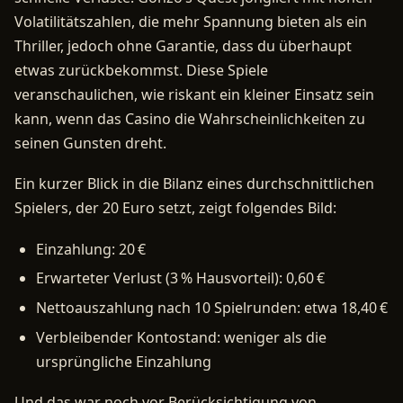
Volatilitätszahlen, die mehr Spannung bieten als ein
Thriller, jedoch ohne Garantie, dass du überhaupt
etwas zurückbekommst. Diese Spiele
veranschaulichen, wie riskant ein kleiner Einsatz sein
kann, wenn das Casino die Wahrscheinlichkeiten zu
seinen Gunsten dreht.
Ein kurzer Blick in die Bilanz eines durchschnittlichen
Spielers, der 20 Euro setzt, zeigt folgendes Bild:
Einzahlung: 20 €
Erwarteter Verlust (3 % Hausvorteil): 0,60 €
Nettoauszahlung nach 10 Spielrunden: etwa 18,40 €
Verbleibender Kontostand: weniger als die
ursprüngliche Einzahlung
Und das war noch vor Berücksichtigung von