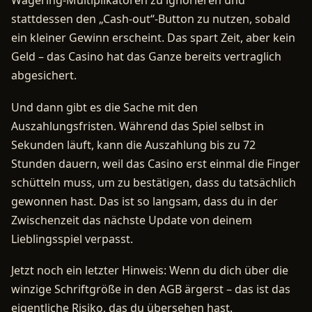
Wagering‑Multiplikatoren zu ignorieren und
stattdessen den „Cash‑out“-Button zu nutzen, sobald
ein kleiner Gewinn erscheint. Das spart Zeit, aber kein
Geld – das Casino hat das Ganze bereits vertraglich
abgesichert.
Und dann gibt es die Sache mit den
Auszahlungsfristen. Während das Spiel selbst in
Sekunden läuft, kann die Auszahlung bis zu 72
Stunden dauern, weil das Casino erst einmal die Finger
schütteln muss, um zu bestätigen, dass du tatsächlich
gewonnen hast. Das ist so langsam, dass du in der
Zwischenzeit das nächste Update von deinem
Lieblingsspiel verpasst.
Jetzt noch ein letzter Hinweis: Wenn du dich über die
winzige Schriftgröße in den AGB ärgerst – das ist das
eigentliche Risiko, das du übersehen hast.