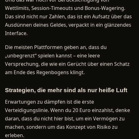
Wettlimits, Session‑Timeouts und Bonus‑Wagering.
Das sind nicht nur Zahlen, das ist ein Aufsatz über das
Ausdünnen deines Geldes, verpackt in ein glänzendes
Interface.
Die meisten Plattformen geben an, dass du
„unbegrenzt“ spielen kannst – eine leere
Versprechung, die wie ein Gerücht über einen Schatz
am Ende des Regenbogens klingt.
Strategien, die mehr sind als nur heiße Luft
Erwartungen zu dämpfen ist die erste
Verteidigungslinie. Wenn du 20 Euro einzahlst, denke
daran, dass du nicht hier bist, um ein Vermögen zu
machen, sondern um das Konzept von Risiko zu
erleben.