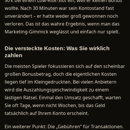
50 € bei einem Low‑Risk‑Slot ein, weil er keinen Bonus
wollte. Nach 30 Minuten war sein Kontostand fast
unverändert – er hatte weder groß gewonnen noch
verloren. Das ist das wahre Ergebnis, wenn man das
Marketing‑Gimmick weglässt und einfach nur spielt.
Die versteckte Kosten: Was Sie wirklich
zahlen
Die meisten Spieler fokussieren sich auf den scheinbar
großen Bonusbetrag, doch die eigentlichen Kosten
liegen tief im Kleingedruckten. Bei vielen Anbietern
wird die Auszahlungsgeschwindigkeit zu einem
lästigen Rätsel. Einmal den Umsatz geschafft, warten
Sie oft Tage, wenn nicht Wochen, bis das Geld
tatsächlich auf Ihrem Konto erscheint.
Ein weiterer Punkt: Die „Gebühren“ für Transaktionen.