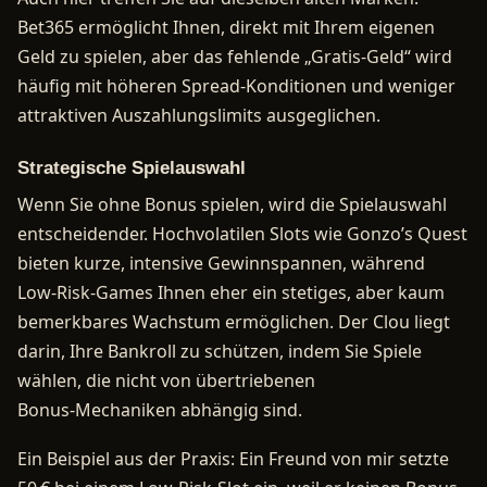
Bet365 ermöglicht Ihnen, direkt mit Ihrem eigenen
Geld zu spielen, aber das fehlende „Gratis‑Geld“ wird
häufig mit höheren Spread‑Konditionen und weniger
attraktiven Auszahlungslimits ausgeglichen.
Strategische Spielauswahl
Wenn Sie ohne Bonus spielen, wird die Spielauswahl
entscheidender. Hochvolatilen Slots wie Gonzo’s Quest
bieten kurze, intensive Gewinnspannen, während
Low‑Risk‑Games Ihnen eher ein stetiges, aber kaum
bemerkbares Wachstum ermöglichen. Der Clou liegt
darin, Ihre Bankroll zu schützen, indem Sie Spiele
wählen, die nicht von übertriebenen
Bonus‑Mechaniken abhängig sind.
Ein Beispiel aus der Praxis: Ein Freund von mir setzte