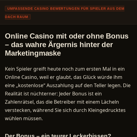
UMFASSENDE CASINO BEWERTUNGEN FÜR SPIELER AUS DEM
DACH RAUM
Online Casino mit oder ohne Bonus
– das wahre Ärgernis hinter der
Marketingmaske
Kein Spieler greift heute noch zum ersten Mal in ein
Online Casino, weil er glaubt, das Glück würde ihm
eine „kostenlose“ Auszahlung auf den Teller legen. Die
Realität ist nüchterner: Jeder Bonus ist ein
Zahlenrätsel, das die Betreiber mit einem Lächeln
verstecken, während Sie sich durch Kleingedrucktes
wühlen müssen.
Der Bonus – ein teurer Leckerbissen?