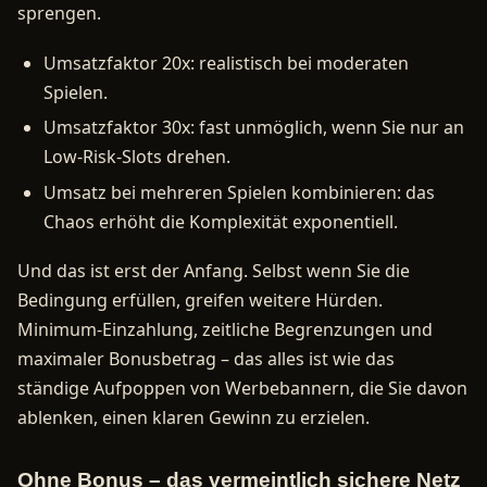
sprengen.
Umsatzfaktor 20x: realistisch bei moderaten
Spielen.
Umsatzfaktor 30x: fast unmöglich, wenn Sie nur an
Low‑Risk‑Slots drehen.
Umsatz bei mehreren Spielen kombinieren: das
Chaos erhöht die Komplexität exponentiell.
Und das ist erst der Anfang. Selbst wenn Sie die
Bedingung erfüllen, greifen weitere Hürden.
Minimum‑Einzahlung, zeitliche Begrenzungen und
maximaler Bonusbetrag – das alles ist wie das
ständige Aufpoppen von Werbebannern, die Sie davon
ablenken, einen klaren Gewinn zu erzielen.
Ohne Bonus – das vermeintlich sichere Netz